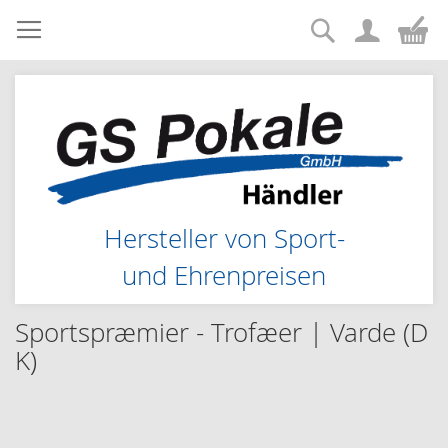
Suche
Zum
Me
Inhalt
springen
Hersteller von Sport-
und Ehrenpreisen
Sportspræmier - Trofæer | Varde (D
K)