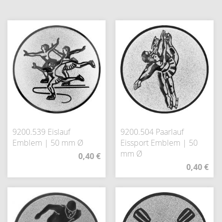
9200.539 Eislauf
9200.504 Paarlauf
Emblem | 50 mm Ø
Eissport Emblem | 50
mm Ø
0,40 €
0,40 €