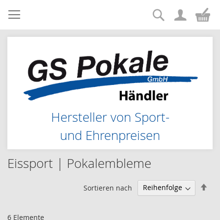
Suche
Zum
Me
Inhalt
springen
Hersteller von Sport-
und Ehrenpreisen
Eissport | Pokalembleme
Abs
Sortieren nach
sor
6
Elemente