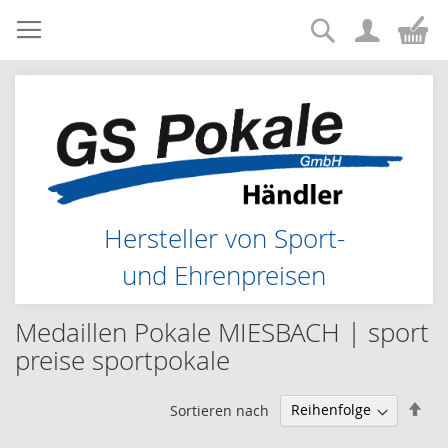
Suche
Zum
Me
Inhalt
springen
Hersteller von Sport-
und Ehrenpreisen
Medaillen Pokale MIESBACH | sport
preise sportpokale
Abs
Sortieren nach
sor