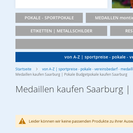
POKALE - SPORTPOKALE
MEDAILLEN montie
ETIKETTEN | METALLSCHILDER
RES
von A-Z | sportpreise - pokale - 
Startseite
von A-Z | sportpreise - pokale - vereinsbedarf - medail
Medaillen kaufen Saarburg | Pokale Budgetpokale kaufen Saarburg
Medaillen kaufen Saarburg |
Leider können wir keine passenden Produkte zu ihrer Ausw