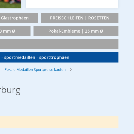
Glastrophäen
PREISSCHLEIFEN | ROSETTEN
50 mm Ø
Pokal-Embleme | 25 mm Ø
e - sportmedaillen - sporttrophäen
Pokale Medaillen Sportpreise kaufen
rburg