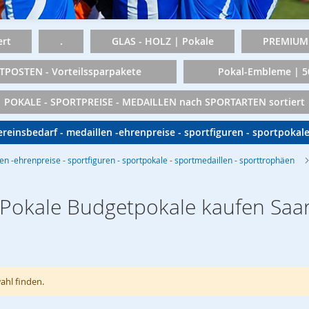
rt
.
GLAS - HOLZ | Pokale
PREMIUM 
TPOSTEN - Vorteilssparpakete
Pokal-Embleme | 
POKALE - SPORTPREISE - MEDAILLEN nach SPORTARTEN sortiert
vereinsbedarf - medaillen -ehrenpreise - sportfiguren - sportpokal
len -ehrenpreise - sportfiguren - sportpokale - sportmedaillen - sporttrophäen
 Pokale Budgetpokale kaufen Saa
ahl finden.