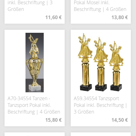
inkl. Beschriftung | 3
Pokal Mosel inkl.
Größen
Beschriftung | 4 Größen
11,60 €
13,80 €
A70-34554 Tanzen -
A59.34554 Tanzsport
Tanzsport Pokal inkl.
Pokal inkl. Beschriftung |
Beschriftung | 4 Größen
3 Größen
15,80 €
14,50 €