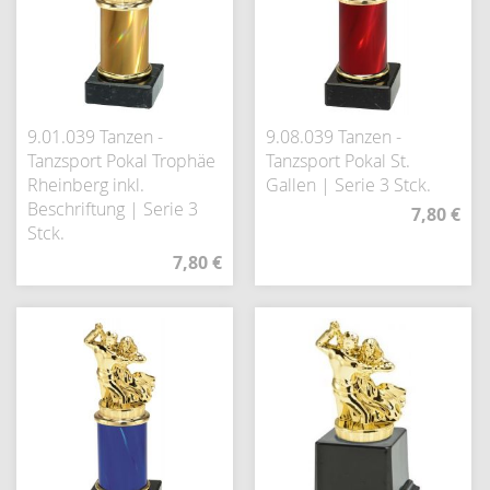
9.01.039 Tanzen -
9.08.039 Tanzen -
Tanzsport Pokal Trophäe
Tanzsport Pokal St.
Rheinberg inkl.
Gallen | Serie 3 Stck.
Beschriftung | Serie 3
7,80 €
Stck.
7,80 €