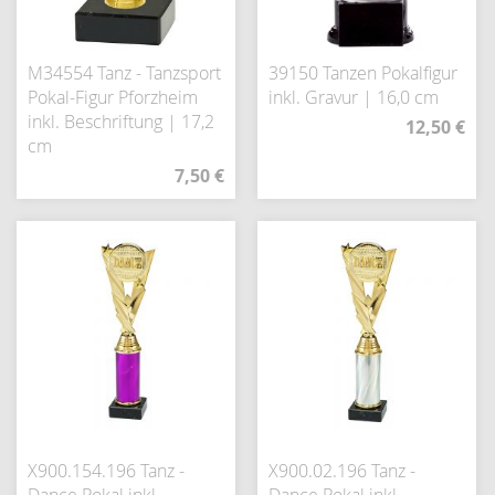
M34554 Tanz - Tanzsport
39150 Tanzen Pokalfigur
Pokal-Figur Pforzheim
inkl. Gravur | 16,0 cm
inkl. Beschriftung | 17,2
12,50 €
cm
7,50 €
X900.154.196 Tanz -
X900.02.196 Tanz -
Dance Pokal inkl.
Dance Pokal inkl.