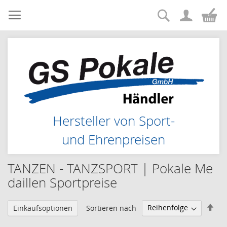
Suche
Zum
Me
Inhalt
springen
Hersteller von Sport-
und Ehrenpreisen
TANZEN - TANZSPORT | Pokale Me
daillen Sportpreise
Abs
Sortieren nach
Einkaufsoptionen
sor