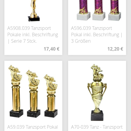
A5908.039 Tanzsport
A596.039 Tanzsport
Pokale inkl. Beschriftung
Pokal inkl. Beschriftung |
| Serie 7 Stck.
3 Größen
17,40 €
12,20 €
A59.039 Tanzsport Pokal
A70-039 Tanz - Tanzsport