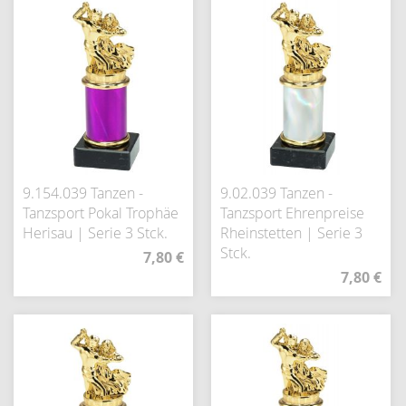
9.154.039 Tanzen -
9.02.039 Tanzen -
Tanzsport Pokal Trophäe
Tanzsport Ehrenpreise
Herisau | Serie 3 Stck.
Rheinstetten | Serie 3
Stck.
7,80 €
7,80 €