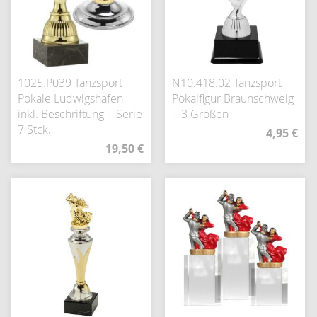
1025.P039 Tanzsport
N10.418.02 Tanzsport
Pokale Ludwigshafen
Pokalfigur Braunschweig
inkl. Beschriftung | Serie
| 3 Größen
7 Stck.
4,95 €
19,50 €