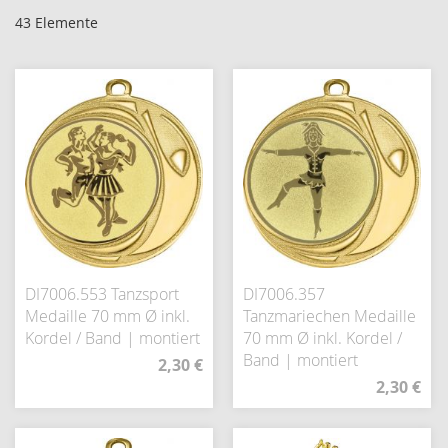
43
Elemente
DI7006.553 Tanzsport
DI7006.357
Medaille 70 mm Ø inkl.
Tanzmariechen Medaille
Kordel / Band | montiert
70 mm Ø inkl. Kordel /
Band | montiert
2,30 €
2,30 €