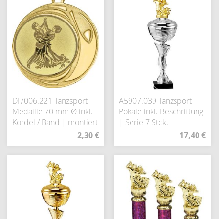
DI7006.221 Tanzsport
A5907.039 Tanzsport
Medaille 70 mm Ø inkl.
Pokale inkl. Beschriftung
Kordel / Band | montiert
| Serie 7 Stck.
2,30 €
17,40 €