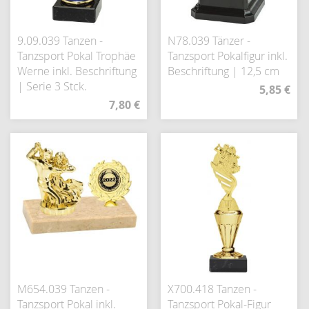
9.09.039 Tanzen -
N78.039 Tänzer -
Tanzsport Pokal Trophäe
Tanzsport Pokalfigur inkl.
Werne inkl. Beschriftung
Beschriftung | 12,5 cm
| Serie 3 Stck.
5,85 €
7,80 €
M654.039 Tanzen -
X700.418 Tanzen -
Tanzsport Pokal inkl.
Tanzsport Pokal-Figur