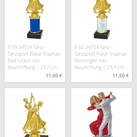
9.09.34554 Tanz -
9.02.34554 Tanz -
Tanzsport Pokal Trophäe
Tanzsport Pokal Trophäe
Bad Urach inkl.
Renningen inkl.
Beschriftung | 23,7 cm
Beschriftung | 23,7 cm
11,60 €
11,60 €