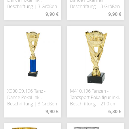
Beschriftung | 3 Größen
Beschriftung | 3 Größen
9,90 €
9,90 €
X900.09.196 Tanz -
M410.196 Tanzen -
Dance Pokal inkl.
Tanzsport Pokalfigur inkl.
Beschriftung | 3 Größen
Beschriftung | 21,0 cm
9,90 €
6,30 €