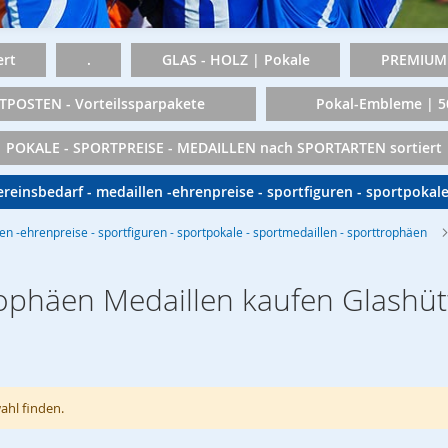
rt
.
GLAS - HOLZ | Pokale
PREMIUM 
TPOSTEN - Vorteilssparpakete
Pokal-Embleme | 
POKALE - SPORTPREISE - MEDAILLEN nach SPORTARTEN sortiert
vereinsbedarf - medaillen -ehrenpreise - sportfiguren - sportpokal
len -ehrenpreise - sportfiguren - sportpokale - sportmedaillen - sporttrophäen
rophäen Medaillen kaufen Glashüt
ahl finden.