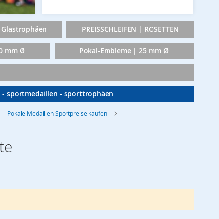
Glastrophäen
PREISSCHLEIFEN | ROSETTEN
50 mm Ø
Pokal-Embleme | 25 mm Ø
e - sportmedaillen - sporttrophäen
Pokale Medaillen Sportpreise kaufen
te