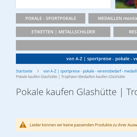
POKALE - SPORTPOKALE
MEDAILLEN montie
ETIKETTEN | METALLSCHILDER
RES
von A-Z | sportpreise - pokale - 
Startseite
von A-Z | sportpreise - pokale - vereinsbedarf - medail
Pokale kaufen Glashütte | Trophäen Medaillen kaufen Glashütte
Pokale kaufen Glashütte | T
Leider können wir keine passenden Produkte zu ihrer Ausw