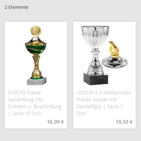
2
Elemente
A59570 Pokale
1020.014 Schiedsrichter
Sassenberg inkl.
Pokale Speyer mit
Emblem u. Beschriftung
Deckelfigur | Serie 7
| Serie 10 Stck.
Stck.
16,90 €
19,50 €