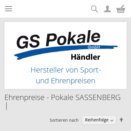
Suche
Zum
Me
Inhalt
springen
Hersteller von Sport-
und Ehrenpreisen
Ehrenpreise - Pokale SASSENBERG
|
Abs
Sortieren nach
sor