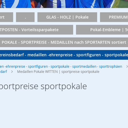
rt
.
GLAS - HOLZ | Pokale
PREMIUM 
TPOSTEN - Vorteilssparpakete
Pokal-Embleme | 
POKALE - SPORTPREISE - MEDAILLEN nach SPORTARTEN sortiert
vereinsbedarf - medaillen -ehrenpreise - sportfiguren - sportpokal
len -ehrenpreise - sportfiguren - sportpokale - sportmedaillen - sporttrophäen
edarf
Medaillen Pokale WITTEN | sportpreise sportpokale
portpreise sportpokale