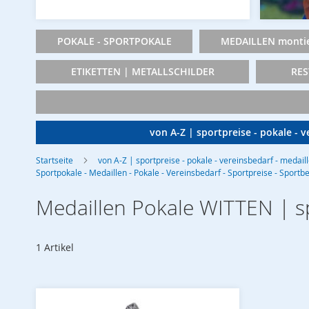
POKALE - SPORTPOKALE
MEDAILLEN montie
ETIKETTEN | METALLSCHILDER
RES
von A-Z | sportpreise - pokale - 
Startseite
von A-Z | sportpreise - pokale - vereinsbedarf - medail
Sportpokale - Medaillen - Pokale - Vereinsbedarf - Sportpreise - Sportb
Medaillen Pokale WITTEN | s
1
Artikel