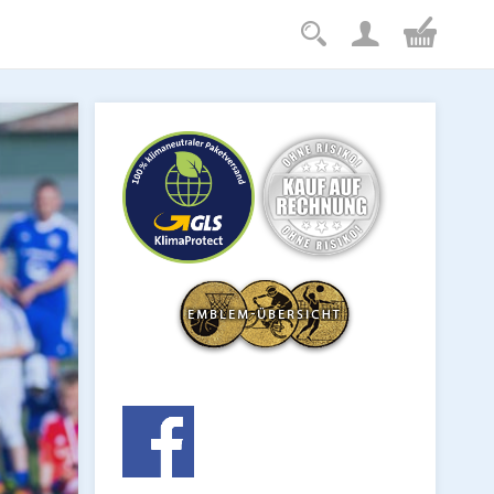
Mein W