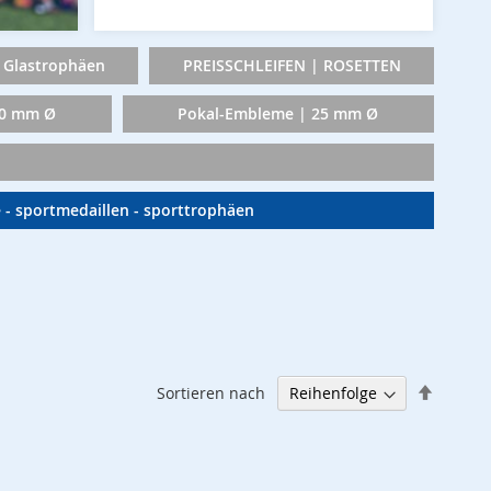
Glastrophäen
PREISSCHLEIFEN | ROSETTEN
50 mm Ø
Pokal-Embleme | 25 mm Ø
e - sportmedaillen - sporttrophäen
Abstei
Sortieren nach
sortier