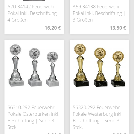
A70-34142 Feuerwehr
A59.34138 Feuerwehr
Pokal inkl. Beschriftung |
Pokal inkl. Beschriftung |
4 Größen
3 Größen
16,20 €
13,50 €
56310.292 Feuerwehr
56320.292 Feuerwehr
Pokale Osterburken inkl.
Pokale Westerburg inkl.
Beschriftung | Serie 3
Beschriftung | Serie 3
Stck.
Stck.