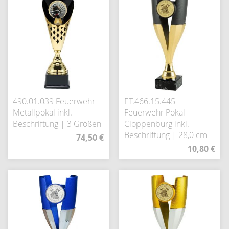
490.01.039 Feuerwehr
ET.466.15.445
Metallpokal inkl.
Feuerwehr Pokal
Beschriftung | 3 Größen
Cloppenburg inkl.
Beschriftung | 28,0 cm
74,50 €
10,80 €