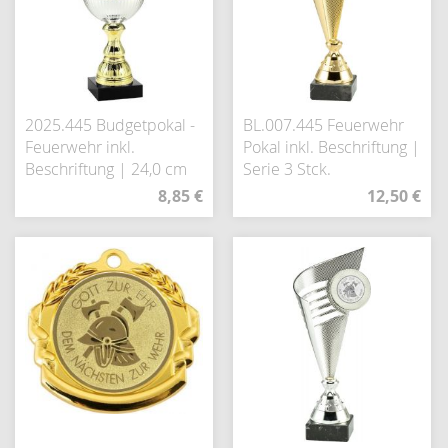
2025.445 Budgetpokal -
BL.007.445 Feuerwehr
Feuerwehr inkl.
Pokal inkl. Beschriftung |
Beschriftung | 24,0 cm
Serie 3 Stck.
8,85 €
12,50 €