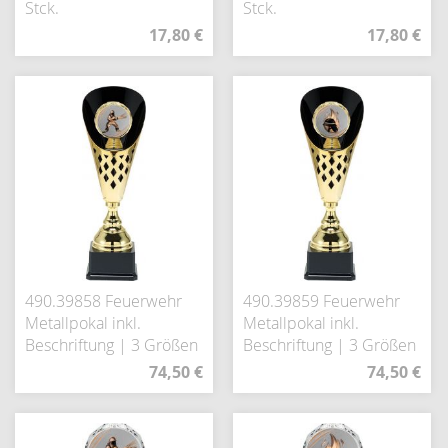
Stck.
Stck.
17,80 €
17,80 €
490.39858 Feuerwehr
490.39859 Feuerwehr
Metallpokal inkl.
Metallpokal inkl.
Beschriftung | 3 Größen
Beschriftung | 3 Größen
74,50 €
74,50 €