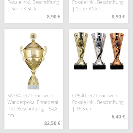
Pokale inkl. Beschriftung
Pokale inkl. Beschriftung
| Serie 3 Stck.
| Serie 3 Stck.
8,90 €
8,90 €
58734.292 Feuerwehr
CP540.292 Feuerwehr-
Wanderpokal Ennepetal
Pokale inkl. Beschriftung
inkl. Beschriftung | 54,8
| 15,5 cm
cm
6,40 €
82,50 €