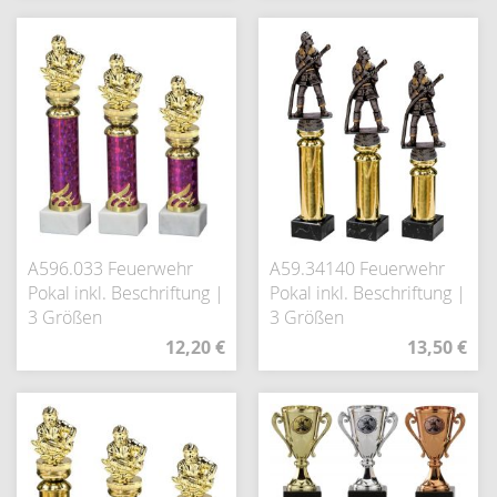
A596.033 Feuerwehr
A59.34140 Feuerwehr
Pokal inkl. Beschriftung |
Pokal inkl. Beschriftung |
3 Größen
3 Größen
12,20 €
13,50 €