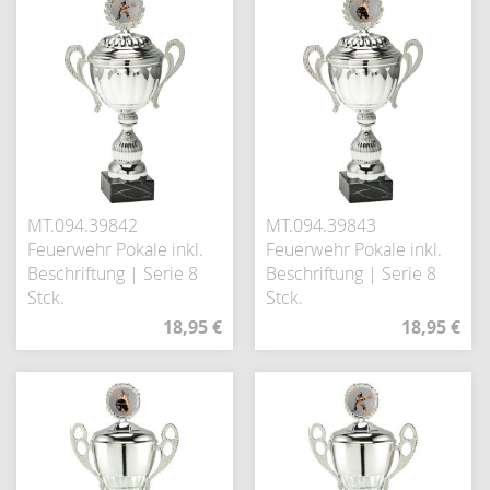
MT.094.39842
MT.094.39843
Feuerwehr Pokale inkl.
Feuerwehr Pokale inkl.
Beschriftung | Serie 8
Beschriftung | Serie 8
Stck.
Stck.
18,95 €
18,95 €