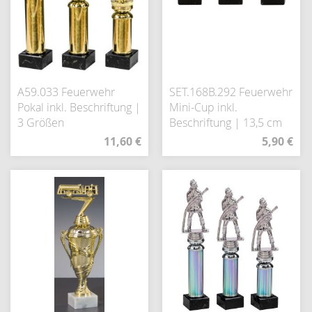
A59.033 Feuerwehr
SET.168B.292 Feuerwehr
Pokal inkl. Beschriftung |
Mini-Cup inkl.
3 Größen
Beschriftung | 13,5 cm
11,60 €
5,90 €