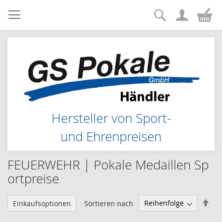
Suche
Zum
Me
Inhalt
springen
Hersteller von Sport-
und Ehrenpreisen
FEUERWEHR | Pokale Medaillen Sp
ortpreise
Abs
Sortieren nach
Einkaufsoptionen
sor