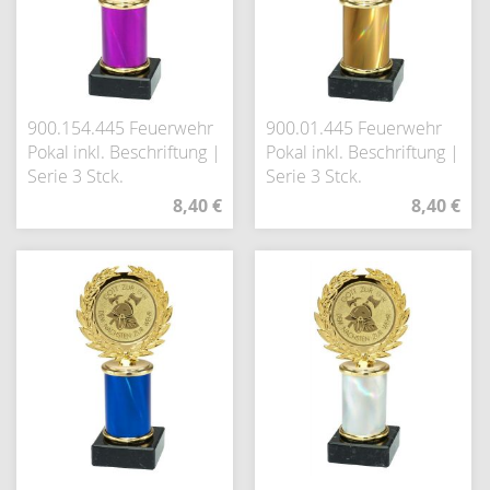
900.154.445 Feuerwehr
900.01.445 Feuerwehr
Pokal inkl. Beschriftung |
Pokal inkl. Beschriftung |
Serie 3 Stck.
Serie 3 Stck.
8,40 €
8,40 €