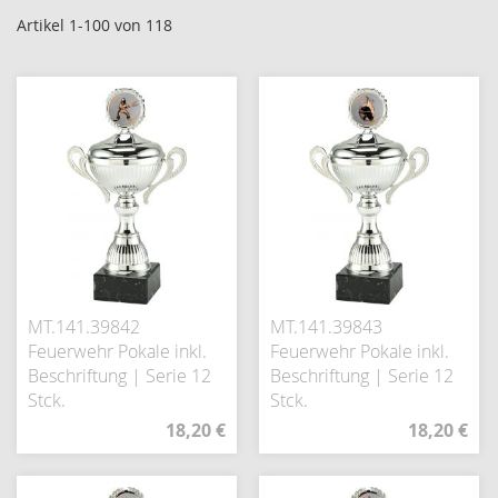
Artikel
1
-
100
von
118
MT.141.39842
MT.141.39843
Feuerwehr Pokale inkl.
Feuerwehr Pokale inkl.
Beschriftung | Serie 12
Beschriftung | Serie 12
Stck.
Stck.
18,20 €
18,20 €