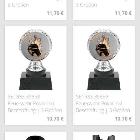
3 Größen
3 Größen
11,70 €
11,70 €
SE1933.39858
SE1933.39859
Feuerwehr Pokal inkl.
Feuerwehr Pokal inkl.
Beschriftung | 3 Größen
Beschriftung | 3 Größen
10,70 €
10,70 €