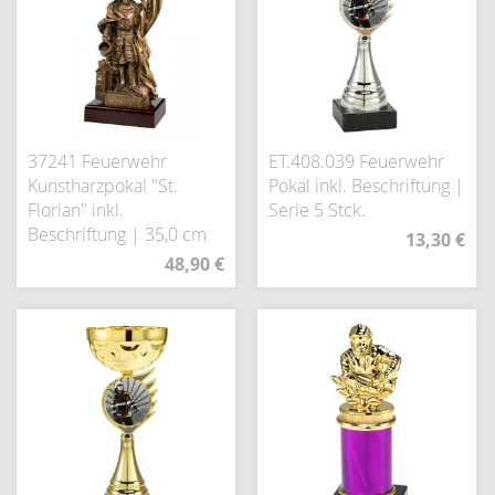
37241 Feuerwehr
ET.408.039 Feuerwehr
Kunstharzpokal "St.
Pokal inkl. Beschriftung |
Florian" inkl.
Serie 5 Stck.
Beschriftung | 35,0 cm
13,30 €
48,90 €