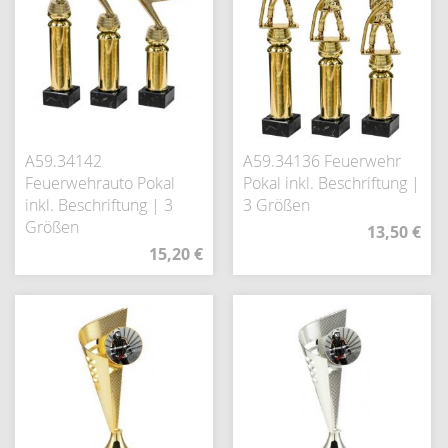
A59.34142
A59.34136 Feuerwehr
Feuerwehrauto Pokal
Pokal inkl. Beschriftung |
inkl. Beschriftung | 3
3 Größen
Größen
13,50 €
15,20 €