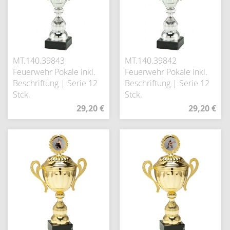
MT.140.39843
MT.140.39842
Feuerwehr Pokale inkl.
Feuerwehr Pokale inkl.
Beschriftung | Serie 12
Beschriftung | Serie 12
Stck.
Stck.
29,20 €
29,20 €