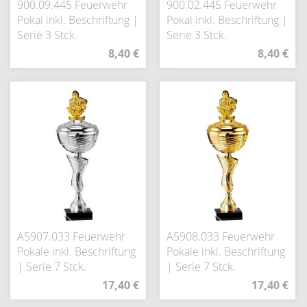
900.09.445 Feuerwehr
900.02.445 Feuerwehr
Pokal inkl. Beschriftung |
Pokal inkl. Beschriftung |
Serie 3 Stck.
Serie 3 Stck.
8,40 €
8,40 €
A5907.033 Feuerwehr
A5908.033 Feuerwehr
Pokale inkl. Beschriftung
Pokale inkl. Beschriftung
| Serie 7 Stck.
| Serie 7 Stck.
17,40 €
17,40 €