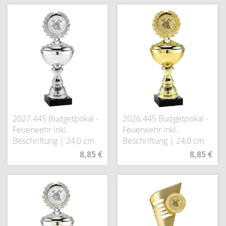
2027.445 Budgetpokal -
2026.445 Budgetpokal -
Feuerwehr inkl.
Feuerwehr inkl.
Beschriftung | 24,0 cm
Beschriftung | 24,0 cm
8,85 €
8,85 €