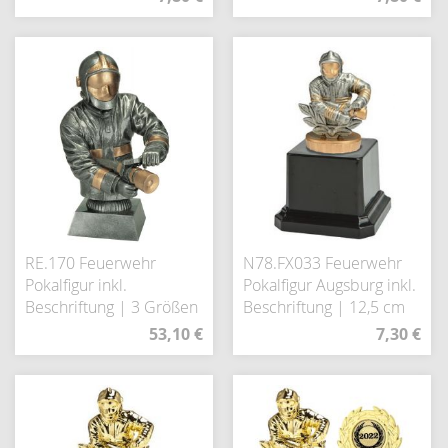
RE.170 Feuerwehr
N78.FX033 Feuerwehr
Pokalfigur inkl.
Pokalfigur Augsburg inkl.
Beschriftung | 3 Größen
Beschriftung | 12,5 cm
53,10 €
7,30 €