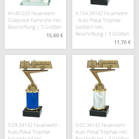
W140.039 Feuerwehr
9.154.34142 Feuerwehr
Glaspokal Karlsruhe inkl.
- Auto Pokal Trophäe
Beschriftung | 3 Größen
Geißach inkl.
Beschriftung | 3 Größen
15,60 €
11,70 €
9.09.34142 Feuerwehr -
9.02.34142 Feuerwehr -
Auto Pokal Trophäe
Auto Pokal Trophäe inkl.
Neuenburg inkl.
Beschriftung | 3 Größen