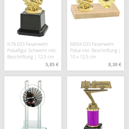
N78.033 Feuerwehr
M654.033 Feuerwehr
Pokalfigur Schwerin inkl.
Pokal inkl. Beschriftung |
Beschriftung | 12,5 cm
10 x 12,5 cm
5,85 €
8,30 €