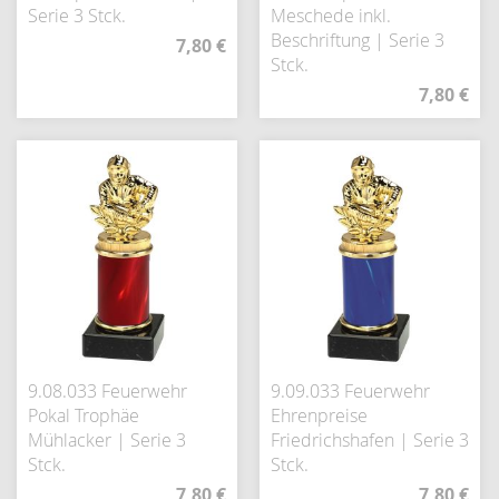
Serie 3 Stck.
Meschede inkl.
Beschriftung | Serie 3
7,80 €
Stck.
7,80 €
9.08.033 Feuerwehr
9.09.033 Feuerwehr
Pokal Trophäe
Ehrenpreise
Mühlacker | Serie 3
Friedrichshafen | Serie 3
Stck.
Stck.
7,80 €
7,80 €