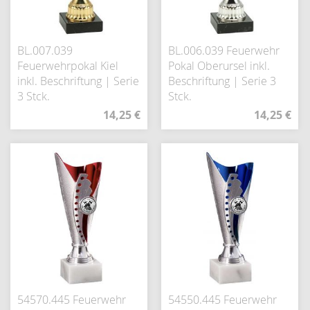
BL.007.039
BL.006.039 Feuerwehr
Feuerwehrpokal Kiel
Pokal Oberursel inkl.
inkl. Beschriftung | Serie
Beschriftung | Serie 3
3 Stck.
Stck.
14,25 €
14,25 €
54570.445 Feuerwehr
54550.445 Feuerwehr