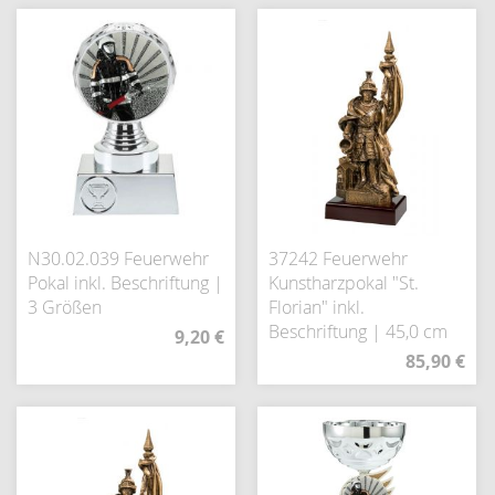
N30.02.039 Feuerwehr
37242 Feuerwehr
Pokal inkl. Beschriftung |
Kunstharzpokal "St.
3 Größen
Florian" inkl.
Beschriftung | 45,0 cm
9,20 €
85,90 €