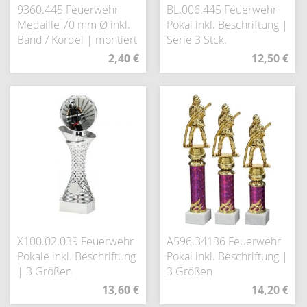
9360.445 Feuerwehr
BL.006.445 Feuerwehr
Medaille 70 mm Ø inkl.
Pokal inkl. Beschriftung |
Band / Kordel | montiert
Serie 3 Stck.
2,40 €
12,50 €
X100.02.039 Feuerwehr
A596.34136 Feuerwehr
Pokale inkl. Beschriftung
Pokal inkl. Beschriftung |
| 3 Größen
3 Größen
13,60 €
14,20 €