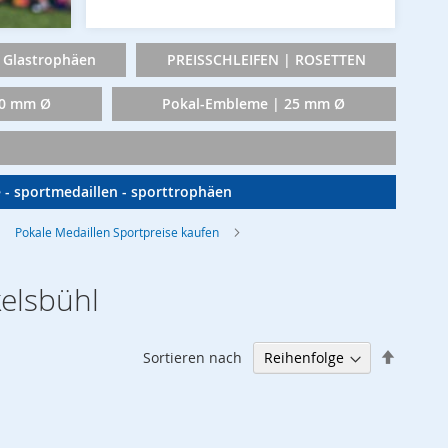
Glastrophäen
PREISSCHLEIFEN | ROSETTEN
50 mm Ø
Pokal-Embleme | 25 mm Ø
e - sportmedaillen - sporttrophäen
Pokale Medaillen Sportpreise kaufen
kelsbühl
Abstei
Sortieren nach
sortier