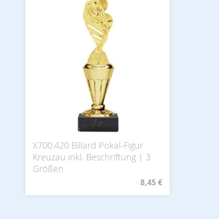
X700.420 Billard Pokal-Figur
Kreuzau inkl. Beschriftung | 3
Größen
8,45 €