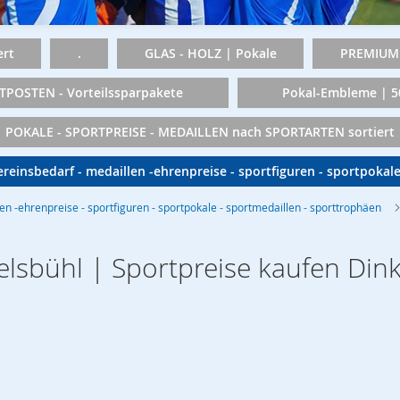
rt
.
GLAS - HOLZ | Pokale
PREMIUM 
TPOSTEN - Vorteilssparpakete
Pokal-Embleme | 
POKALE - SPORTPREISE - MEDAILLEN nach SPORTARTEN sortiert
vereinsbedarf - medaillen -ehrenpreise - sportfiguren - sportpokal
len -ehrenpreise - sportfiguren - sportpokale - sportmedaillen - sporttrophäen
elsbühl | Sportpreise kaufen Din