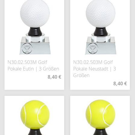
N30.02.503M Golf
N30.02.503M Golf
Pokale Eutin | 3 Größen
Pokale Neustadt | 3
Größen
8,40 €
8,40 €