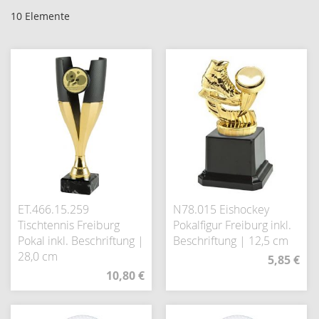
10
Elemente
ET.466.15.259
N78.015 Eishockey
Tischtennis Freiburg
Pokalfigur Freiburg inkl.
Pokal inkl. Beschriftung |
Beschriftung | 12,5 cm
28,0 cm
5,85 €
10,80 €