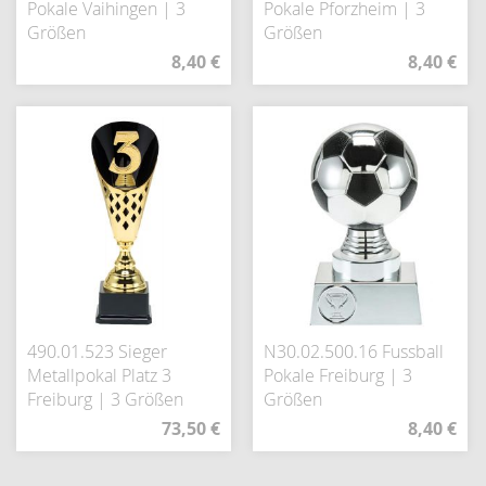
Pokale Vaihingen | 3
Pokale Pforzheim | 3
Größen
Größen
8,40 €
8,40 €
490.01.523 Sieger
N30.02.500.16 Fussball
Metallpokal Platz 3
Pokale Freiburg | 3
Freiburg | 3 Größen
Größen
73,50 €
8,40 €