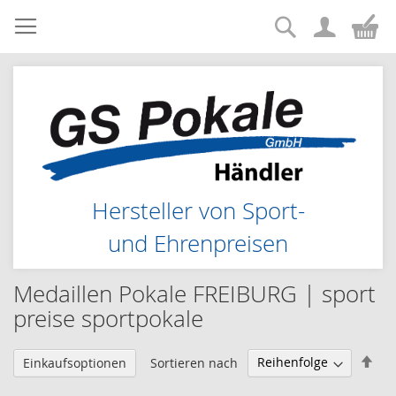
Suche
Zum
Me
Inhalt
springen
Hersteller von Sport-
und Ehrenpreisen
Medaillen Pokale FREIBURG | sport
preise sportpokale
Abs
Sortieren nach
Einkaufsoptionen
sor