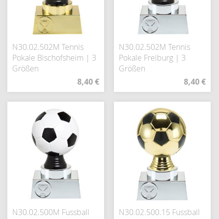
N30.02.502M Tennis
N30.02.502M Tennis
Pokale Bischofsheim | 3
Pokale Freiburg | 3
Größen
Größen
8,40 €
8,40 €
N30.02.500M Fussball
N30.02.500.15 Fussball