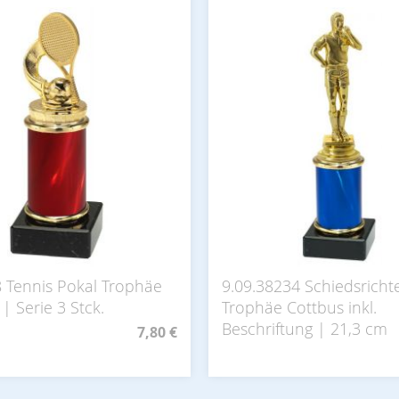
8 Tennis Pokal Trophäe
9.09.38234 Schiedsricht
| Serie 3 Stck.
Trophäe Cottbus inkl.
Beschriftung | 21,3 cm
7,80 €