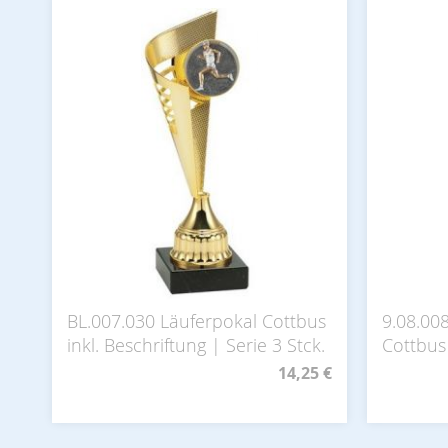
BL.007.030 Läuferpokal Cottbus
9.08.00
inkl. Beschriftung | Serie 3 Stck.
Cottbus 
14,25 €