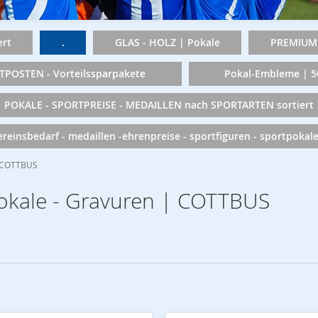
rt
.
GLAS - HOLZ | Pokale
PREMIUM 
TPOSTEN - Vorteilssparpakete
Pokal-Embleme | 
POKALE - SPORTPREISE - MEDAILLEN nach SPORTARTEN sortiert
vereinsbedarf - medaillen -ehrenpreise - sportfiguren - sportpokal
 | COTTBUS
Pokale - Gravuren | COTTBUS