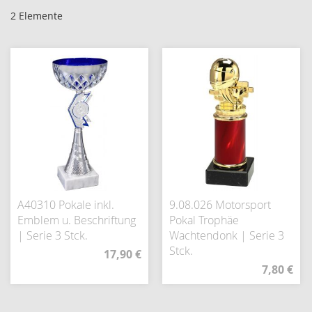
2
Elemente
A40310 Pokale inkl.
9.08.026 Motorsport
Emblem u. Beschriftung
Pokal Trophäe
| Serie 3 Stck.
Wachtendonk | Serie 3
Stck.
17,90 €
7,80 €