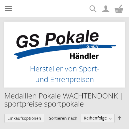
Suche
Zum
Me
Inhalt
springen
Hersteller von Sport-
und Ehrenpreisen
Medaillen Pokale WACHTENDONK |
sportpreise sportpokale
Abs
Sortieren nach
Einkaufsoptionen
sor