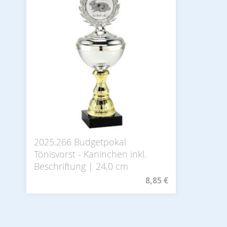
2025.266 Budgetpokal
Tönisvorst - Kaninchen inkl.
Beschriftung | 24,0 cm
8,85 €