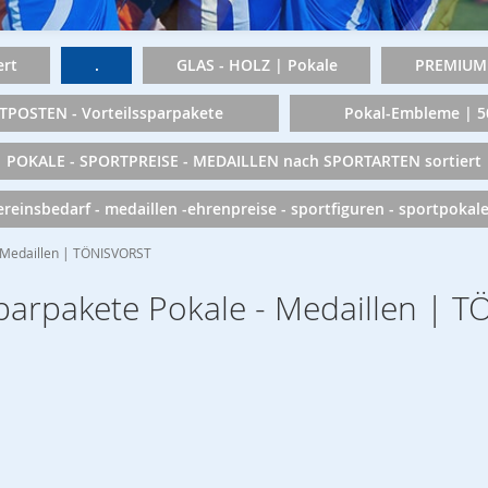
rt
.
GLAS - HOLZ | Pokale
PREMIUM 
TPOSTEN - Vorteilssparpakete
Pokal-Embleme | 
POKALE - SPORTPREISE - MEDAILLEN nach SPORTARTEN sortiert
vereinsbedarf - medaillen -ehrenpreise - sportfiguren - sportpokal
- Medaillen | TÖNISVORST
Sparpakete Pokale - Medaillen |