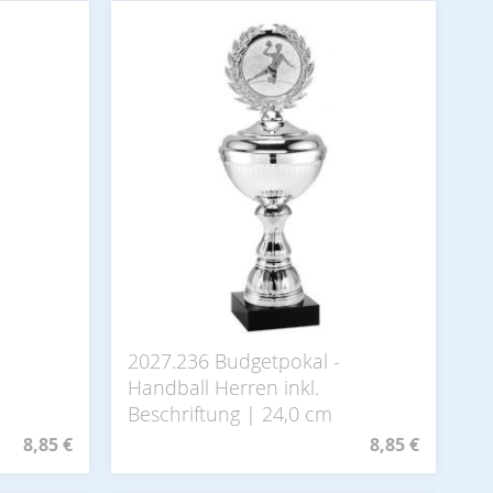
2027.236 Budgetpokal -
Handball Herren inkl.
Beschriftung | 24,0 cm
8,85 €
8,85 €