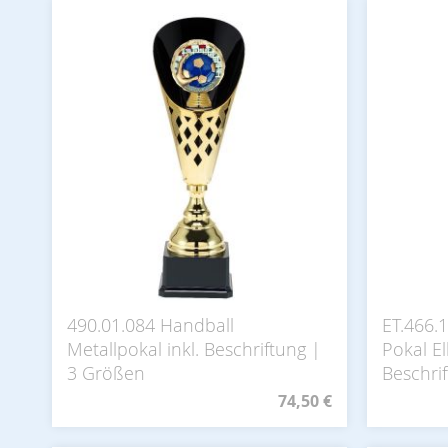
490.01.084 Handball
ET.466.
Metallpokal inkl. Beschriftung |
Pokal El
3 Größen
Beschri
74,50 €