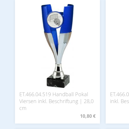
ET.466.04.519 Handball Pokal
ET.466.
Viersen inkl. Beschriftung | 28,0
inkl. Be
cm
10,80 €