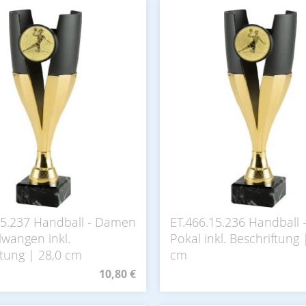
15.237 Handball - Damen
ET.466.15.236 Handball 
lwangen inkl.
Pokal inkl. Beschriftung 
ftung | 28,0 cm
cm
10,80 €