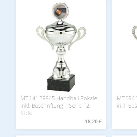
MT.141.39845 Handball Pokale
MT.094.
inkl. Beschriftung | Serie 12
inkl. Be
Stck.
18,20 €