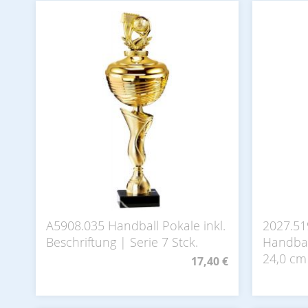
A5908.035 Handball Pokale inkl.
2027.51
Beschriftung | Serie 7 Stck.
Handball
24,0 cm
17,40 €