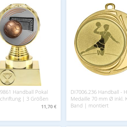
39861 Handball Pokal
DI7006.236 Handball - 
schriftung | 3 Größen
Medaille 70 mm Ø inkl. K
Band | montiert
11,70 €