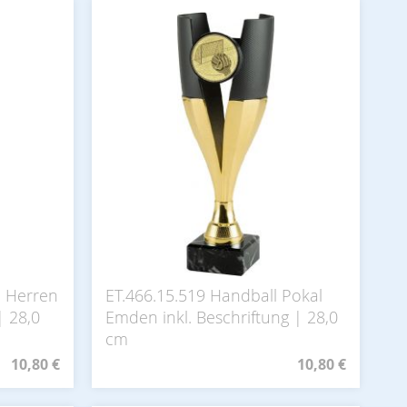
- Herren
ET.466.15.519 Handball Pokal
| 28,0
Emden inkl. Beschriftung | 28,0
cm
10,80 €
10,80 €