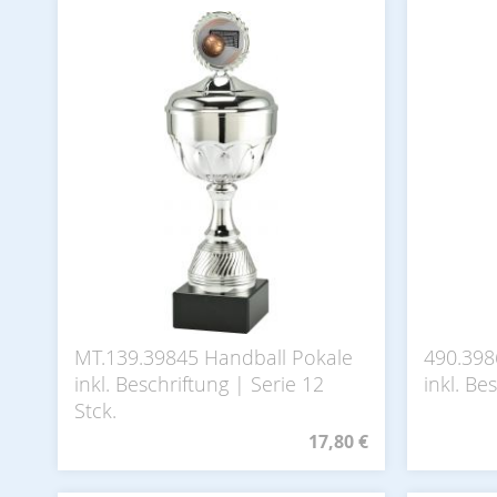
MT.139.39845 Handball Pokale
490.398
inkl. Beschriftung | Serie 12
inkl. Be
Stck.
17,80 €