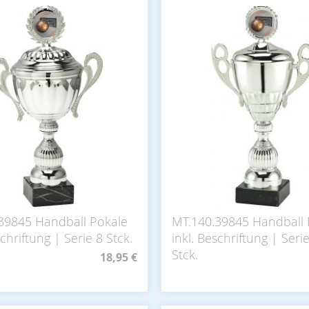
39845 Handball Pokale
MT.140.39845 Handball 
schriftung | Serie 8 Stck.
inkl. Beschriftung | Seri
Stck.
18,95 €