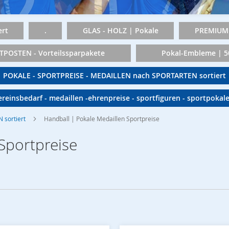
rt
.
GLAS - HOLZ | Pokale
PREMIUM 
TPOSTEN - Vorteilssparpakete
Pokal-Embleme | 
POKALE - SPORTPREISE - MEDAILLEN nach SPORTARTEN sortiert
vereinsbedarf - medaillen -ehrenpreise - sportfiguren - sportpokal
 sortiert
Handball | Pokale Medaillen Sportpreise
Sportpreise