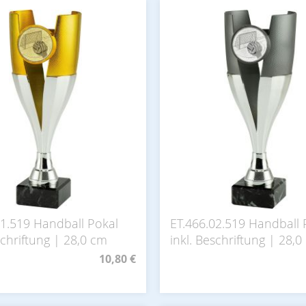
01.519 Handball Pokal
ET.466.02.519 Handball 
schriftung | 28,0 cm
inkl. Beschriftung | 28,
10,80 €