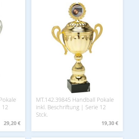
Pokale
MT.142.39845 Handball Pokale
e 12
inkl. Beschriftung | Serie 12
Stck.
29,20 €
19,30 €