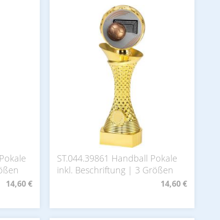
Pokale
ST.044.39861 Handball Pokale
rößen
inkl. Beschriftung | 3 Größen
14,60 €
14,60 €