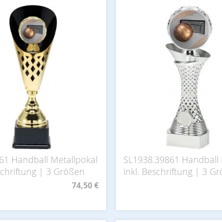
61 Handball Metallpokal
SL1938.39861 Handball 
schriftung | 3 Größen
inkl. Beschriftung | 3 G
74,50 €