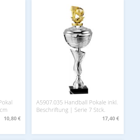
Pokal
A5907.035 Handball Pokale inkl.
0 cm
Beschriftung | Serie 7 Stck.
10,80 €
17,40 €