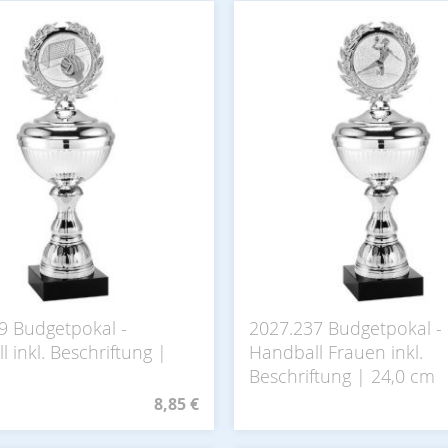
9 Budgetpokal -
2027.237 Budgetpokal -
 inkl. Beschriftung |
Handball Frauen inkl.
Beschriftung | 24,0 cm
8,85 €