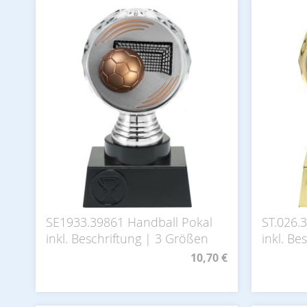
SE1933.39861 Handball Pokal
ST.026.
inkl. Beschriftung | 3 Größen
inkl. Be
10,70 €