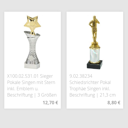
X100.02.531.01 Sieger
9.02.38234
Pokale Singen mit Stern
Schiedsrichter Pokal
inkl. Emblem u.
Trophäe Singen inkl.
Beschriftung | 3 Größen
Beschriftung | 21,3 cm
12,70 €
8,80 €