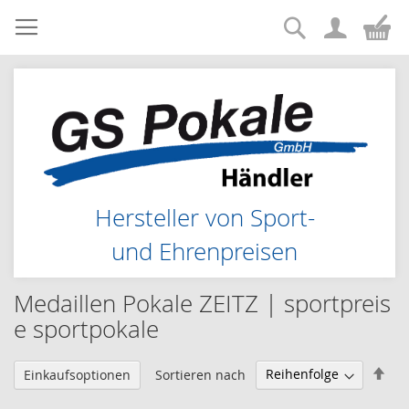
Suche
Zum
Me
Inhalt
springen
Hersteller von Sport-
und Ehrenpreisen
Medaillen Pokale ZEITZ | sportpreis
e sportpokale
Abs
Sortieren nach
Einkaufsoptionen
sor