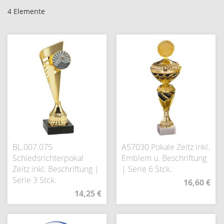
4
Elemente
BL.007.075
A57030 Pokale Zeitz inkl.
Schiedsrichterpokal
Emblem u. Beschriftung
Zeitz inkl. Beschriftung |
| Serie 6 Stck.
Serie 3 Stck.
16,60 €
14,25 €