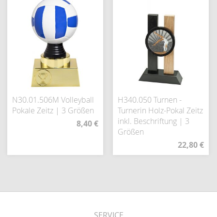
N30.01.506M Volleyball
H340.050 Turnen -
Pokale Zeitz | 3 Größen
Turnerin Holz-Pokal Zeitz
inkl. Beschriftung | 3
8,40 €
Größen
22,80 €
SERVICE