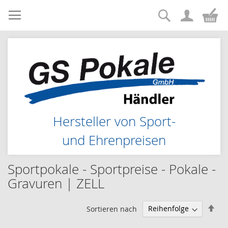
Suche
Zum
Me
Inhalt
springen
Hersteller von Sport-
und Ehrenpreisen
Sportpokale - Sportpreise - Pokale -
Gravuren | ZELL
Abs
Sortieren nach
sor