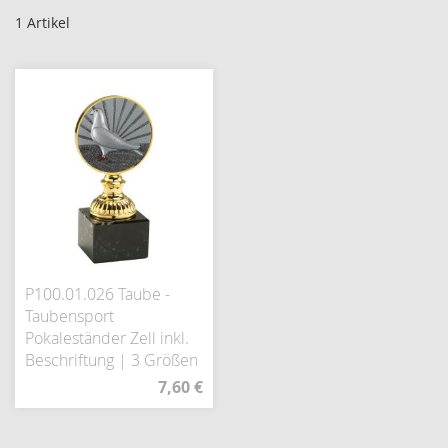
1
Artikel
P100.01.026 Taube -
Taubensport
Pokaleständer Zell inkl.
Beschriftung | 3 Größen
7,60 €