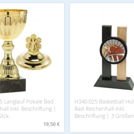
5 Langlauf Pokale Bad
H340.025 Basketball Hol
all inkl. Beschriftung |
Bad Reichenhall inkl.
Stck.
Beschriftung | 3 Größe
19,50 €