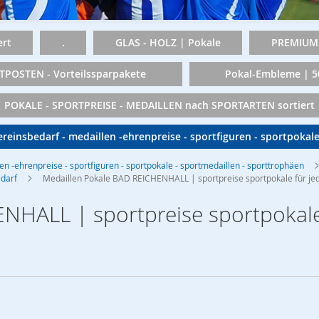
rt
.
GLAS - HOLZ | Pokale
PREMIUM 
TPOSTEN - Vorteilssparpakete
Pokal-Embleme | 
POKALE - SPORTPREISE - MEDAILLEN nach SPORTARTEN sortiert
vereinsbedarf - medaillen -ehrenpreise - sportfiguren - sportpokal
len -ehrenpreise - sportfiguren - sportpokale - sportmedaillen - sporttrophäen
edarf
Medaillen Pokale BAD REICHENHALL | sportpreise sportpokale für jed
NHALL | sportpreise sportpokale 