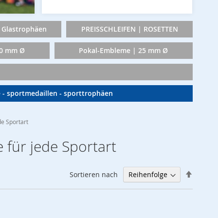
Glastrophäen
PREISSCHLEIFEN | ROSETTEN
50 mm Ø
Pokal-Embleme | 25 mm Ø
e - sportmedaillen - sporttrophäen
e Sportart
für jede Sportart
Abstei
Sortieren nach
sortier