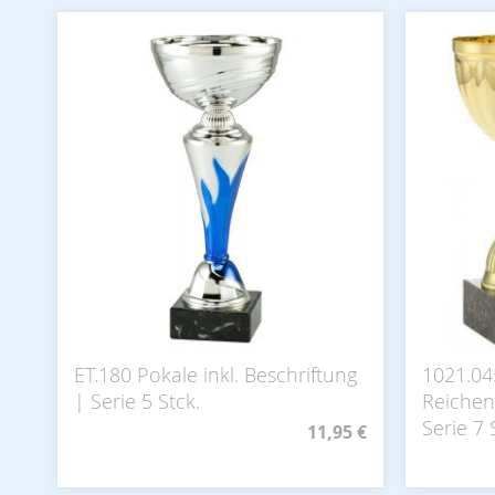
ET.180 Pokale inkl. Beschriftung
1021.04
| Serie 5 Stck.
Reichenh
Serie 7 
11,95 €