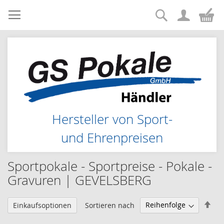
Suche
Zum
Me
Inhalt
springen
Hersteller von Sport-
und Ehrenpreisen
Sportpokale - Sportpreise - Pokale -
Gravuren | GEVELSBERG
Abs
Sortieren nach
Einkaufsoptionen
sor