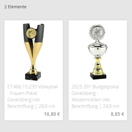
2
Elemente
ET.466.15.239 Volleyball
2025.391 Budgetpokal
- Frauen Pokal
Gevelsberg -
Gevelsberg inkl.
Westernreiten inkl.
Beschriftung | 28,0 cm
Beschriftung | 24,0 cm
10,80 €
8,85 €