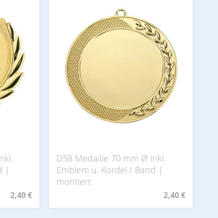
nkl.
D58 Medaille 70 mm Ø inkl.
d |
Emblem u. Kordel / Band |
montiert
2,40 €
2,40 €