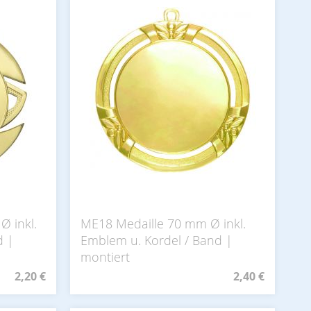
Ø inkl.
ME18 Medaille 70 mm Ø inkl.
d |
Emblem u. Kordel / Band |
montiert
2,20 €
2,40 €