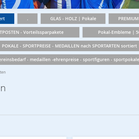
rt
.
GLAS - HOLZ | Pokale
PREMIUM 
TPOSTEN - Vorteilssparpakete
Pokal-Embleme | 
POKALE - SPORTPREISE - MEDAILLEN nach SPORTARTEN sortiert
vereinsbedarf - medaillen -ehrenpreise - sportfiguren - sportpokal
tten
en