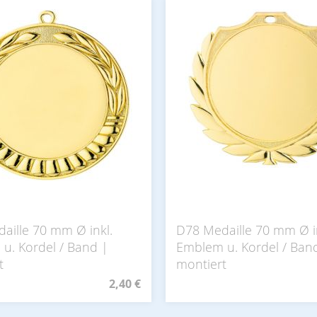
aille 70 mm Ø inkl.
D78 Medaille 70 mm Ø i
u. Kordel / Band |
Emblem u. Kordel / Ban
t
montiert
2,40 €