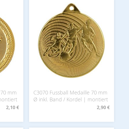
e 70 mm
C3070 Fussball Medaille 70 mm
montiert
Ø inkl. Band / Kordel | montiert
2,10 €
2,90 €