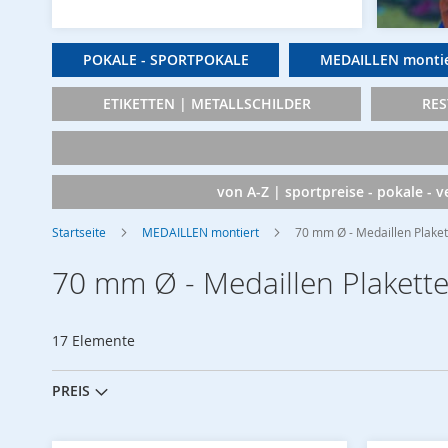
POKALE - SPORTPOKALE
MEDAILLEN montie
ETIKETTEN | METALLSCHILDER
RES
von A-Z | sportpreise - pokale - 
Startseite
MEDAILLEN montiert
70 mm Ø - Medaillen Plake
70 mm Ø - Medaillen Plakett
17
Elemente
PREIS