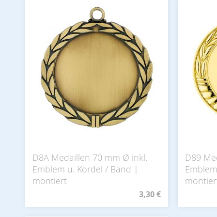
D8A Medaillen 70 mm Ø inkl.
D89 Med
Emblem u. Kordel / Band |
Emblem 
montiert
montier
3,30 €