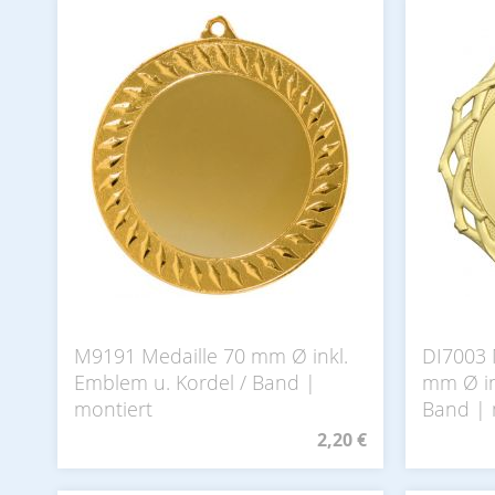
M9191 Medaille 70 mm Ø inkl.
DI7003 
Emblem u. Kordel / Band |
mm Ø in
montiert
Band | 
2,20 €