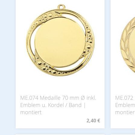
ME.074 Medaille 70 mm Ø inkl.
ME.072 
Emblem u. Kordel / Band |
Emblem 
montiert
montier
2,40 €