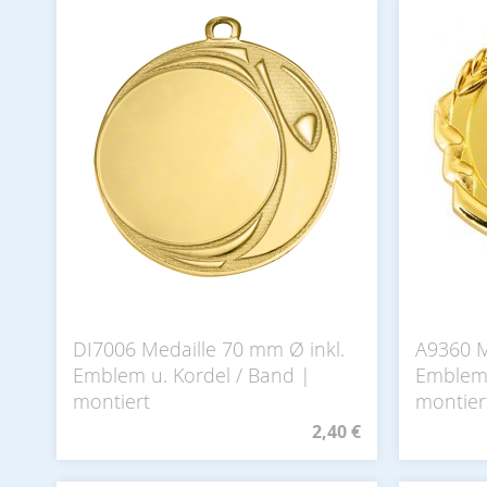
DI7006 Medaille 70 mm Ø inkl.
A9360 M
Emblem u. Kordel / Band |
Emblem 
montiert
montier
2,40 €