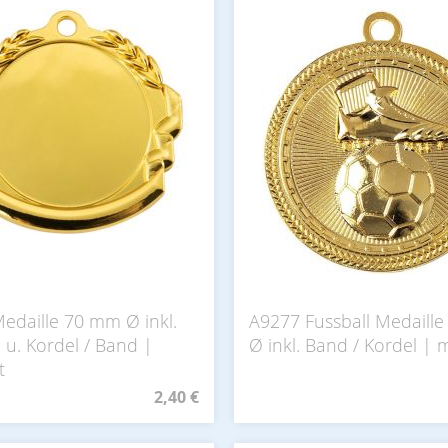
edaille 70 mm Ø inkl.
A9277 Fussball Medaill
u. Kordel / Band |
Ø inkl. Band / Kordel | 
t
2,40 €