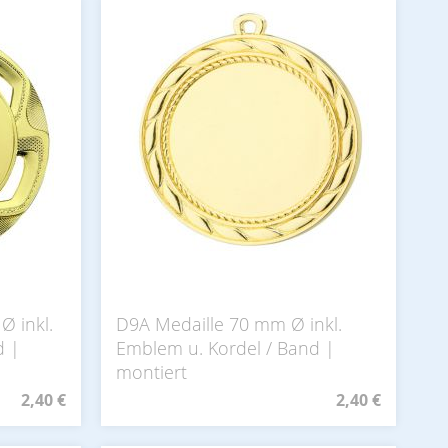
Ø inkl.
D9A Medaille 70 mm Ø inkl.
d |
Emblem u. Kordel / Band |
montiert
2,40 €
2,40 €