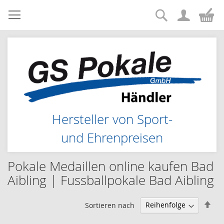
Suche
Zum
Me
Inhalt
springen
Hersteller von Sport-
und Ehrenpreisen
Pokale Medaillen online kaufen Bad
Aibling | Fussballpokale Bad Aibling
Abs
Sortieren nach
sor