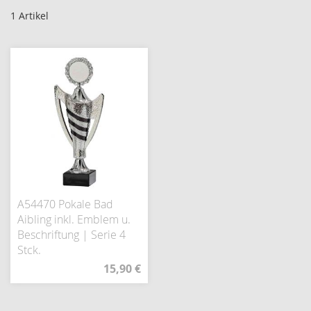
1
Artikel
A54470 Pokale Bad
Aibling inkl. Emblem u.
Beschriftung | Serie 4
Stck.
15,90 €