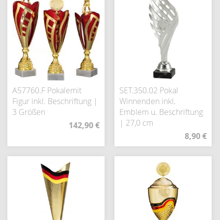
A57760.F Pokalemit
SET.350.02 Pokal
Figur inkl. Beschriftung |
Winnenden inkl.
3 Größen
Emblem u. Beschriftung
| 27,0 cm
142,90 €
8,90 €