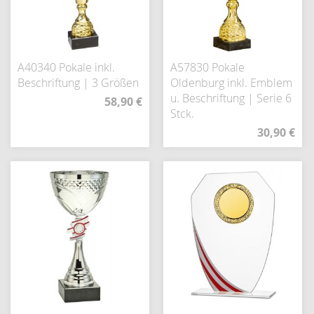
A40340 Pokale inkl.
A57830 Pokale
Beschriftung | 3 Größen
Oldenburg inkl. Emblem
u. Beschriftung | Serie 6
58,90 €
Stck.
30,90 €