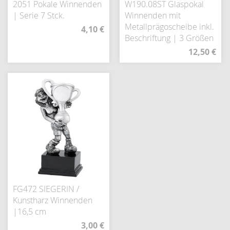
2051 Pokale Winnenden
W190.08ST Glaspokal
| Serie 7 Stck.
Winnenden mit
Metallprägoscheibe inkl.
4,10 €
Beschriftung | 3 Größen
12,50 €
FG472 SIEGERIN /
Kunstharz Winnenden
|16,5 cm
3,00 €