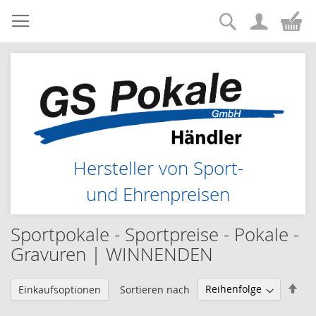
Suche
Zum
Me
Inhalt
springen
Hersteller von Sport-
und Ehrenpreisen
Sportpokale - Sportpreise - Pokale -
Gravuren | WINNENDEN
Abs
Sortieren nach
Einkaufsoptionen
sor