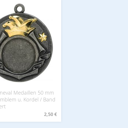
neval Medaillen 50 mm
 Emblem u. Kordel / Band
ert
2,50 €