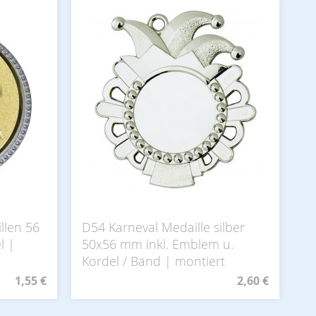
llen 56
D54 Karneval Medaille silber
l |
50x56 mm inkl. Emblem u.
Kordel / Band | montiert
1,55 €
2,60 €