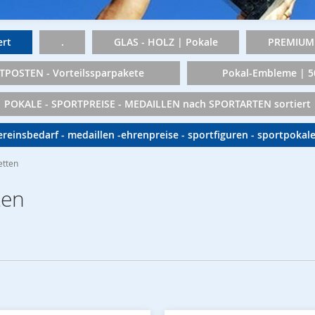
rt
.
GLAS - HOLZ | Pokale
PREMIUM 
TPOSTEN - Vorteilssparpakete
Pokal-Embleme | 
POKALE - SPORTPREISE - MEDAILLEN nach SPORTARTEN sortiert
vereinsbedarf - medaillen -ehrenpreise - sportfiguren - sportpokal
etten
ten