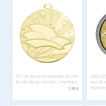
D112K Karneval Medaille 50 mm
SME.025
Ø inkl. Band / Kordel | montiert
mm Ø in
montier
1,30 €