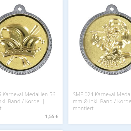
 Karneval Medaillen 56
SME.024 Karneval Medai
kl. Band / Kordel |
mm Ø inkl. Band / Korde
t
montiert
1,55 €