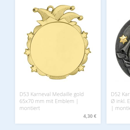
D53 Karneval Medaille gold
D52 Kar
65x70 mm mit Emblem |
Ø inkl.
montiert
| monti
4,30 €