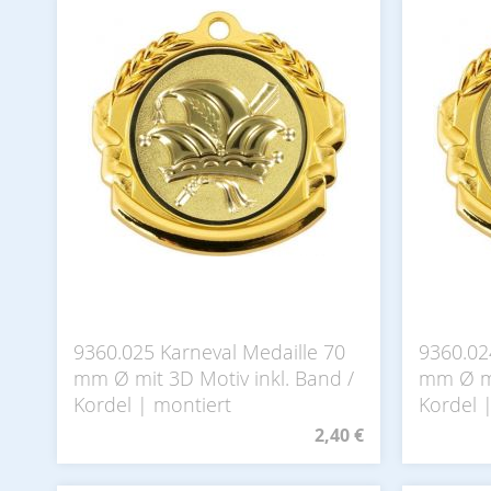
9360.025 Karneval Medaille 70
9360.02
mm Ø mit 3D Motiv inkl. Band /
mm Ø mi
Kordel | montiert
Kordel 
2,40 €