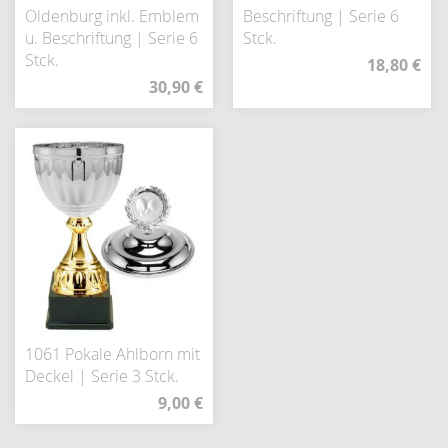
Oldenburg inkl. Emblem
Beschriftung | Serie 6
u. Beschriftung | Serie 6
Stck.
Stck.
18,80 €
30,90 €
1061 Pokale Ahlborn mit
Deckel | Serie 3 Stck.
9,00 €