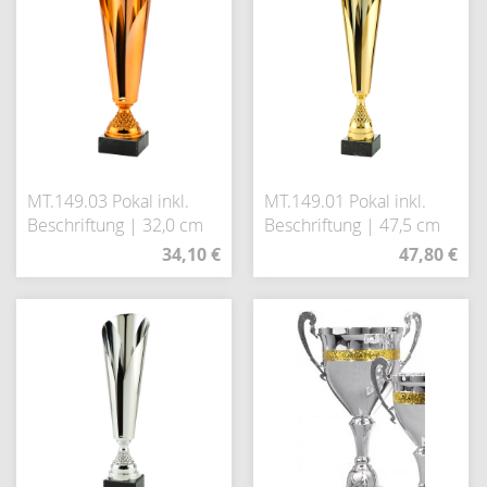
MT.149.03 Pokal inkl.
MT.149.01 Pokal inkl.
Beschriftung | 32,0 cm
Beschriftung | 47,5 cm
34,10 €
47,80 €