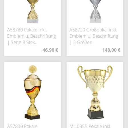
A58730 Pokale inkl.
A58720 Großpokal inkl.
Emblem u. Beschriftung
Emblem u. Beschriftung
| Serie 8 Stck.
| 3 Größen
46,90 €
148,00 €
A57830 Pokale
ML.035B Pokale inkl.