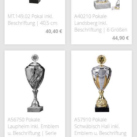
MT.149.02 Pokal inkl.
A40210 Pokale
Beschriftung | 40,5 cm
Landsberg inkl.
Beschriftung | 6 Größen
40,40 €
44,90 €
A56750 Pokale
A57910 Pokale
Laupheim inkl. Emblem
Schwäbisch Hall inkl.
u. Beschriftung | Serie
Emblem u. Beschriftung