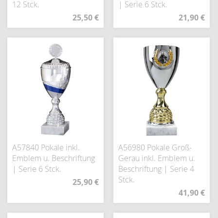
12 Stck.
| Serie 6 Stck.
25,50 €
21,90 €
A57840 Pokale inkl.
A56980 Pokale Groß-
Emblem u. Beschriftung
Gerau inkl. Emblem u.
| Serie 6 Stck.
Beschriftung | Serie 4
Stck.
25,90 €
41,90 €