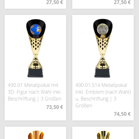
27,50 €
27,50 €
490.01 Metallpokal mit
490.01.514 Metallpokal
3D -Figur nach Wahl inkl.
inkl. Emblem (nach Wahl)
Beschriftung | 3 Größen
u. Beschriftung | 3
Größen
73,50 €
74,50 €