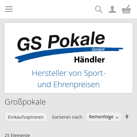
Suche
Zum
Me
Inhalt
springen
Hersteller von Sport-
und Ehrenpreisen
Großpokale
Abs
Sortieren nach
Einkaufsoptionen
sor
25
Elemente