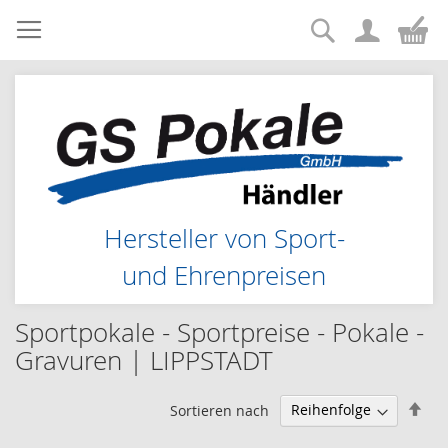
Suche
Zum
Me
Inhalt
springen
Hersteller von Sport-
und Ehrenpreisen
Sportpokale - Sportpreise - Pokale -
Gravuren | LIPPSTADT
Abs
Sortieren nach
sor