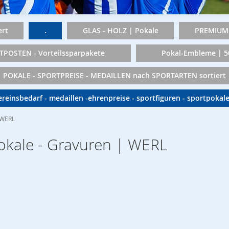
rt
.
GLAS - HOLZ | Pokale
PREMIUM 
TPOSTEN - Vorteilssparpakete
Pokal-Embleme | 
POKALE - SPORTPREISE - MEDAILLEN nach SPORTARTEN sortiert
vereinsbedarf - medaillen -ehrenpreise - sportfiguren - sportpokal
| WERL
Pokale - Gravuren | WERL