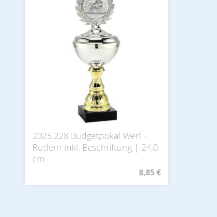
2025.228 Budgetpokal Werl -
Rudern inkl. Beschriftung | 24,0
cm
8,85 €