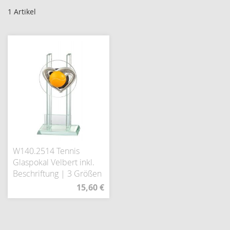
1
Artikel
W140.2514 Tennis
Glaspokal Velbert inkl.
Beschriftung | 3 Größen
15,60 €