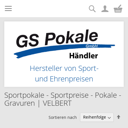
Suche
Zum
Me
Inhalt
springen
Hersteller von Sport-
und Ehrenpreisen
Sportpokale - Sportpreise - Pokale -
Gravuren | VELBERT
Abs
Sortieren nach
sor