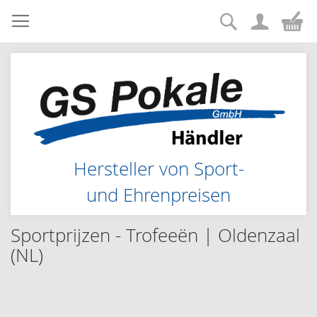
Suche
Zum
Me
Inhalt
springen
Hersteller von Sport-
und Ehrenpreisen
Sportprijzen - Trofeeën | Oldenzaal
(NL)