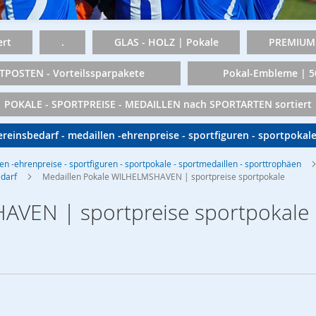
rt
.
GLAS - HOLZ | Pokale
PREMIUM 
TPOSTEN - Vorteilssparpakete
Pokal-Embleme | 
POKALE - SPORTPREISE - MEDAILLEN nach SPORTARTEN sortiert
vereinsbedarf - medaillen -ehrenpreise - sportfiguren - sportpokal
len -ehrenpreise - sportfiguren - sportpokale - sportmedaillen - sporttrophäen
edarf
Medaillen Pokale WILHELMSHAVEN | sportpreise sportpokale
AVEN | sportpreise sportpokale