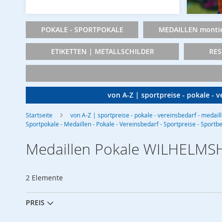
POKALE - SPORTPOKALE
MEDAILLEN montie
ETIKETTEN | METALLSCHILDER
RES
von A-Z | sportpreise - pokale - 
Startseite
von A-Z | sportpreise - pokale - vereinsbedarf - medail
Sportpokale - Medaillen - Pokale - Vereinsbedarf - Sportpreise - Sportb
Medaillen Pokale WILHELMSH
2
Elemente
PREIS