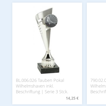
BL.006.026 Tauben Pokal
790.02.
Wilhelmshaven inkl.
Wilhelm
Beschriftung | Serie 3 Stck.
Beschrif
14,25 €