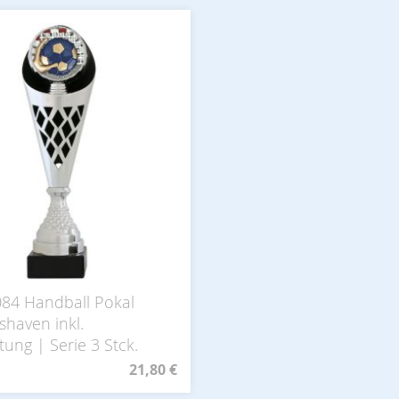
084 Handball Pokal
shaven inkl.
tung | Serie 3 Stck.
21,80 €