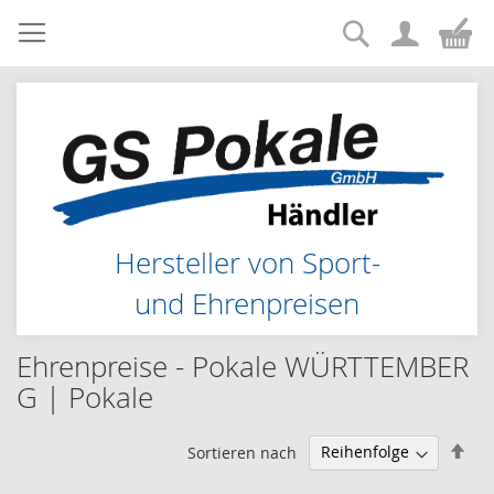
Suche
Zum
Me
Inhalt
springen
Hersteller von Sport-
und Ehrenpreisen
Ehrenpreise - Pokale WÜRTTEMBER
G | Pokale
Abs
Sortieren nach
sor