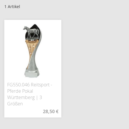
1
Artikel
FG550.046 Reitsport -
Pferde Pokal
Württemberg | 3
Größen
28,50 €