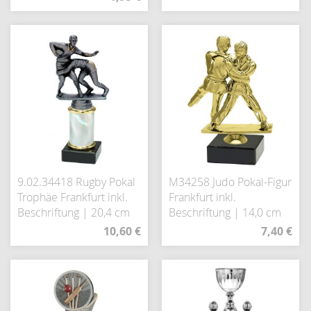
9.02.34418 Rugby Pokal
M34258 Judo Pokal-Figur
Trophäe Frankfurt inkl.
Frankfurt inkl.
Beschriftung | 20,4 cm
Beschriftung | 14,0 cm
10,60 €
7,40 €