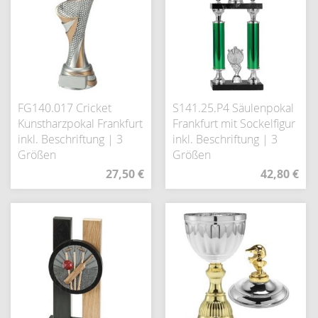
FG140.017 Cricket
S141.25.P4 Säulenpokal
Kunstharzpokal Frankfurt
Frankfurt mit Sockelfigur
inkl. Beschriftung | 3
inkl. Beschriftung | 3
Größen
Größen
27,50 €
42,80 €