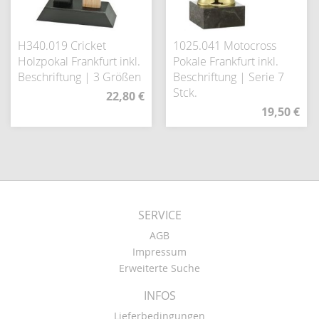
H340.019 Cricket
1025.041 Motocross
Holzpokal Frankfurt inkl.
Pokale Frankfurt inkl.
Beschriftung | 3 Größen
Beschriftung | Serie 7
Stck.
22,80 €
19,50 €
SERVICE
AGB
Impressum
Erweiterte Suche
INFOS
Lieferbedingungen