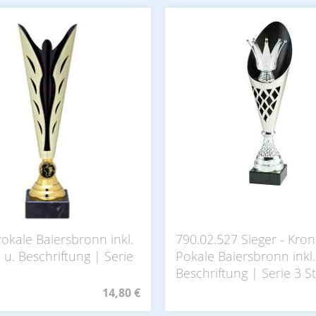
okale Baiersbronn inkl.
790.02.527 Sieger - Kro
u. Beschriftung | Serie
Pokale Baiersbronn inkl.
Beschriftung | Serie 3 St
14,80 €