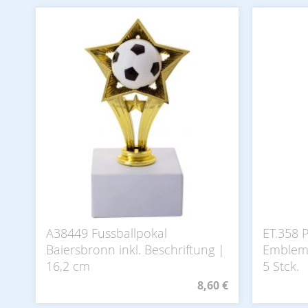
A38449 Fussballpokal
ET.358 P
Baiersbronn inkl. Beschriftung |
Emblem 
16,2 cm
5 Stck.
8,60 €