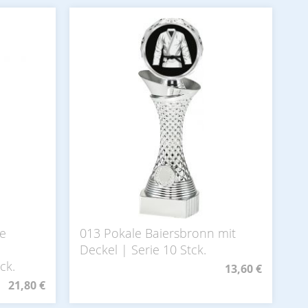
ne
013 Pokale Baiersbronn mit
Deckel | Serie 10 Stck.
ck.
13,60 €
21,80 €