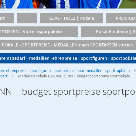
rt
.
GLAS - HOLZ | Pokale
PREMIUM 
TPOSTEN - Vorteilssparpakete
Pokal-Embleme | 
POKALE - SPORTPREISE - MEDAILLEN nach SPORTARTEN sortiert
vereinsbedarf - medaillen -ehrenpreise - sportfiguren - sportpokal
len -ehrenpreise - sportfiguren - sportpokale - sportmedaillen - sporttrophäen
edarf
Medaillen Pokale BAIERSBRONN | budget sportpreise sportpokale
NN | budget sportpreise sportpo