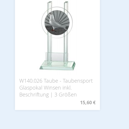
W140.026 Taube - Taubensport
Glaspokal Winsen inkl.
Beschriftung | 3 Größen
15,60 €