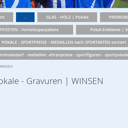
rt
.
GLAS - HOLZ | Pokale
PREMIUM 
TPOSTEN - Vorteilssparpakete
Pokal-Embleme | 
POKALE - SPORTPREISE - MEDAILLEN nach SPORTARTEN sortiert
vereinsbedarf - medaillen -ehrenpreise - sportfiguren - sportpokal
| WINSEN
Pokale - Gravuren | WINSEN