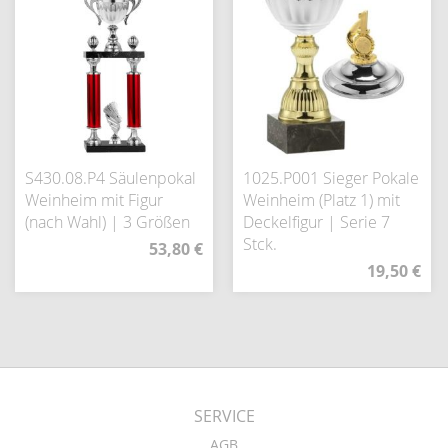
S430.08.P4 Säulenpokal
1025.P001 Sieger Pokale
Weinheim mit Figur
Weinheim (Platz 1) mit
(nach Wahl) | 3 Größen
Deckelfigur | Serie 7
Stck.
53,80 €
19,50 €
SERVICE
AGB