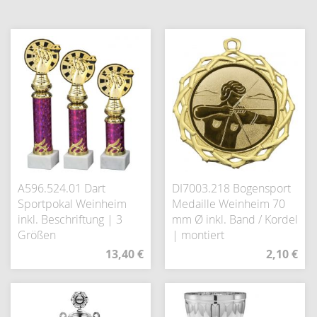
A596.524.01 Dart
DI7003.218 Bogensport
Sportpokal Weinheim
Medaille Weinheim 70
inkl. Beschriftung | 3
mm Ø inkl. Band / Kordel
Größen
| montiert
13,40 €
2,10 €