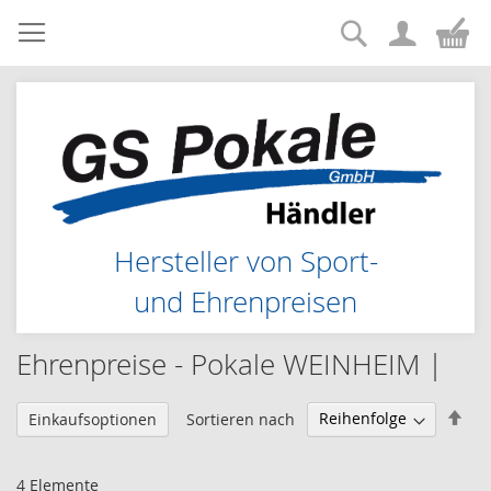
Suche
Zum
Me
Inhalt
springen
Hersteller von Sport-
und Ehrenpreisen
Ehrenpreise - Pokale WEINHEIM |
Abs
Sortieren nach
Einkaufsoptionen
sor
4
Elemente