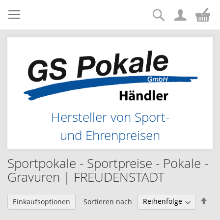
Suche
Zum
Me
Inhalt
springen
Hersteller von Sport-
und Ehrenpreisen
Sportpokale - Sportpreise - Pokale -
Gravuren | FREUDENSTADT
Abs
Sortieren nach
Einkaufsoptionen
sor