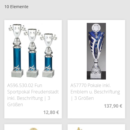
10
Elemente
A596.530.02 Fun
A57770 Pokale inkl.
Sportpokal Freudenstadt
Emblem u. Beschriftung
inkl. Beschriftung | 3
| 3 Größen
Größen
137,90 €
12,80 €