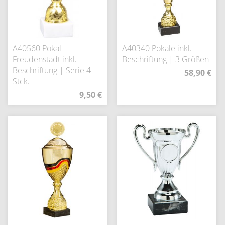
A40560 Pokal
A40340 Pokale inkl.
Freudenstadt inkl.
Beschriftung | 3 Größen
Beschriftung | Serie 4
58,90 €
Stck.
9,50 €