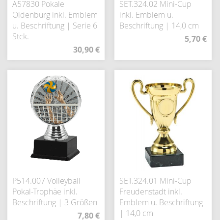
A57830 Pokale
SET.324.02 Mini-Cup
Oldenburg inkl. Emblem
inkl. Emblem u.
u. Beschriftung | Serie 6
Beschriftung | 14,0 cm
Stck.
5,70 €
30,90 €
P514.007 Volleyball
SET.324.01 Mini-Cup
Pokal-Trophäe inkl.
Freudenstadt inkl.
Beschriftung | 3 Größen
Emblem u. Beschriftung
| 14,0 cm
7,80 €