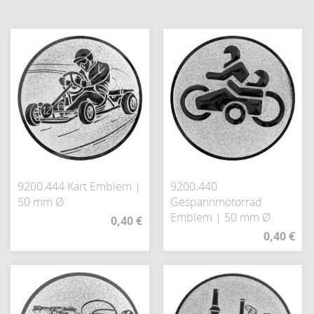
9200.444 Kart Emblem |
9200.440
50 mm Ø
Gespannmotorrad
Emblem | 50 mm Ø
0,40 €
0,40 €