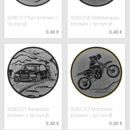
9200.317 Kart Emblem |
9200.258 Oldtimerauto
50 mm Ø
Emblem | 50 mm Ø
0,40 €
0,40 €
9200.257 Rallyeauto
9200.253 Motocross
Emblem | 50 mm Ø
Emblem | 50 mm Ø
0,40 €
0,40 €