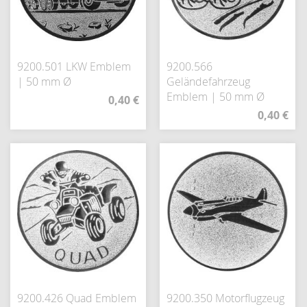
9200.501 LKW Emblem
9200.566
| 50 mm Ø
Geländefahrzeug
Emblem | 50 mm Ø
0,40 €
0,40 €
9200.426 Quad Emblem
9200.350 Motorflugzeug