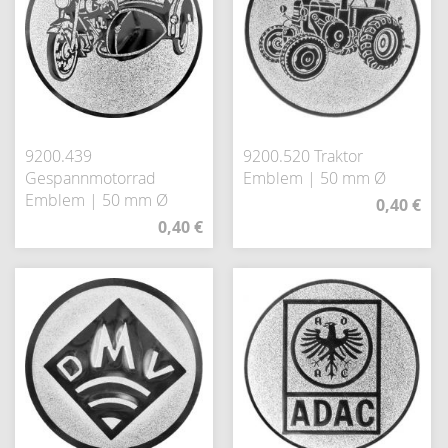
9200.439
9200.520 Traktor
Gespannmotorrad
Emblem | 50 mm Ø
Emblem | 50 mm Ø
0,40 €
0,40 €