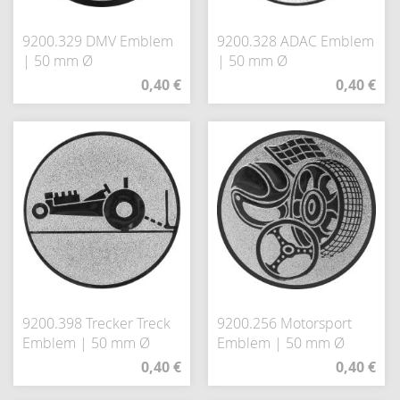
9200.329 DMV Emblem
9200.328 ADAC Emblem
| 50 mm Ø
| 50 mm Ø
0,40 €
0,40 €
9200.398 Trecker Treck
9200.256 Motorsport
Emblem | 50 mm Ø
Emblem | 50 mm Ø
0,40 €
0,40 €