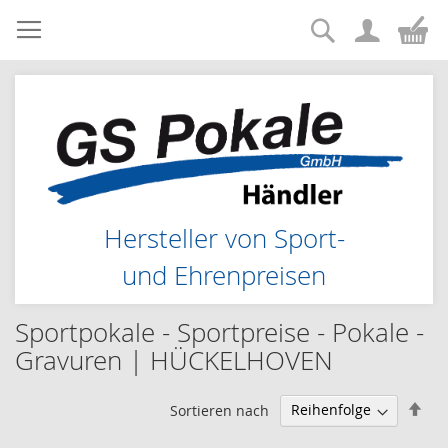
Suche
Zum
Me
Inhalt
springen
Hersteller von Sport-
und Ehrenpreisen
Sportpokale - Sportpreise - Pokale -
Gravuren | HÜCKELHOVEN
Abs
Sortieren nach
sor