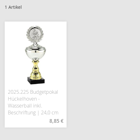
1
Artikel
2025.225 Budgetpokal
Hückelhoven -
Wasserball inkl.
Beschriftung | 24,0 cm
8,85 €