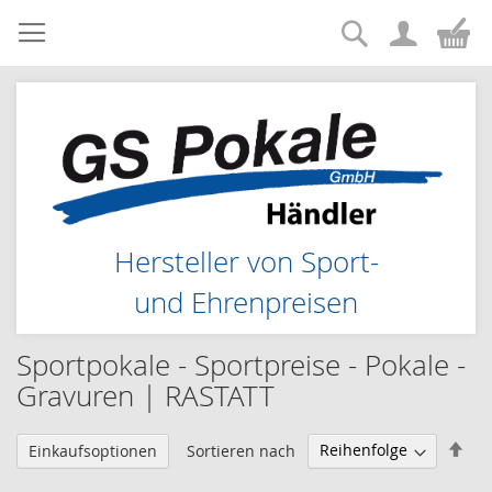
Suche
Zum
Me
Inhalt
springen
Hersteller von Sport-
und Ehrenpreisen
Sportpokale - Sportpreise - Pokale -
Gravuren | RASTATT
Abs
Sortieren nach
Einkaufsoptionen
sor