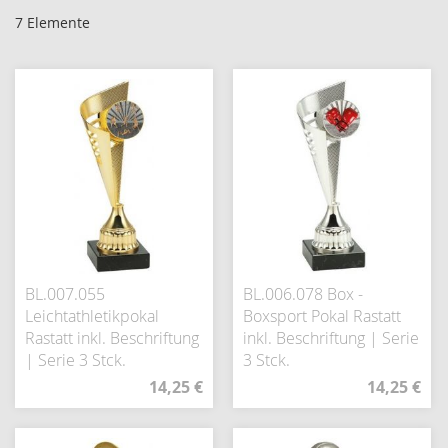
7
Elemente
BL.007.055
BL.006.078 Box -
Leichtathletikpokal
Boxsport Pokal Rastatt
Rastatt inkl. Beschriftung
inkl. Beschriftung | Serie
| Serie 3 Stck.
3 Stck.
14,25 €
14,25 €