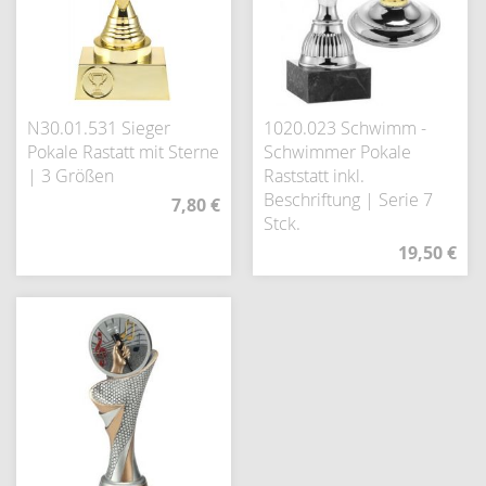
N30.01.531 Sieger
1020.023 Schwimm -
Pokale Rastatt mit Sterne
Schwimmer Pokale
| 3 Größen
Raststatt inkl.
Beschriftung | Serie 7
7,80 €
Stck.
19,50 €