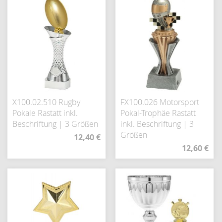
X100.02.510 Rugby
FX100.026 Motorsport
Pokale Rastatt inkl.
Pokal-Trophäe Rastatt
Beschriftung | 3 Größen
inkl. Beschriftung | 3
Größen
12,40 €
12,60 €