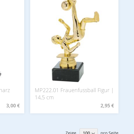
harz
MP222.01 Frauenfussball Figur |
14,5 cm
3,00 €
2,95 €
Zeige
pro Seite