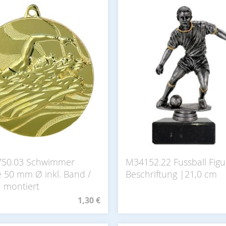
750.03 Schwimmer
M34152.22 Fussball Figur
e 50 mm Ø inkl. Band /
Beschriftung |21,0 cm
| montiert
1,30 €