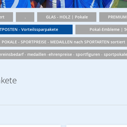
rt
.
GLAS - HOLZ | Pokale
PREMIUM 
TPOSTEN - Vorteilssparpakete
Pokal-Embleme | 
POKALE - SPORTPREISE - MEDAILLEN nach SPORTARTEN sortiert
vereinsbedarf - medaillen -ehrenpreise - sportfiguren - sportpokal
akete