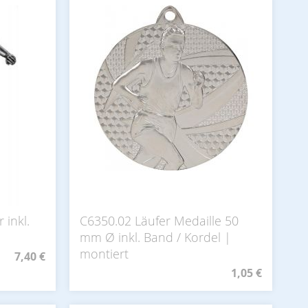
 inkl.
C6350.02 Läufer Medaille 50
mm Ø inkl. Band / Kordel |
montiert
7,40 €
1,05 €