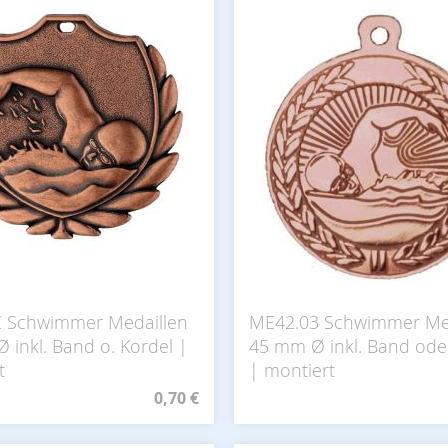
 Schwimmer Medaillen
ME42.03 Schwimmer Me
 inkl. Band o. Kordel |
45 mm Ø inkl. Band ode
t
| montiert
0,70 €