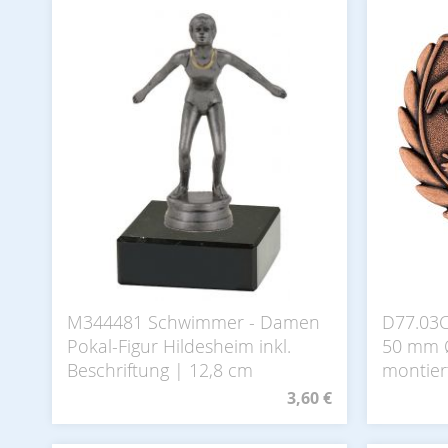
M344481 Schwimmer - Damen
D77.03C
Pokal-Figur Hildesheim inkl.
50 mm Ø
Beschriftung | 12,8 cm
montier
3,60 €