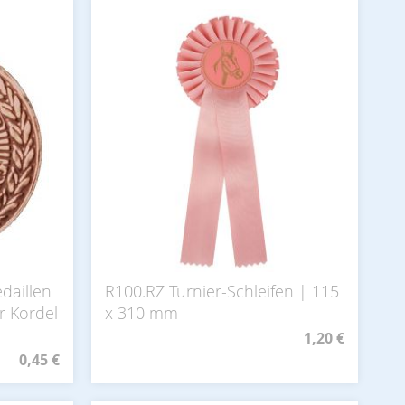
daillen
R100.RZ Turnier-Schleifen | 115
r Kordel
x 310 mm
1,20 €
0,45 €