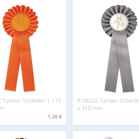
 Turnier-Schleifen | 115
R100.GS Turnier-Schleif
mm
x 310 mm
1,20 €