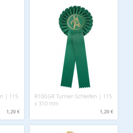
en | 115
R100.GR Turnier-Schleifen | 115
x 310 mm
1,20 €
1,20 €