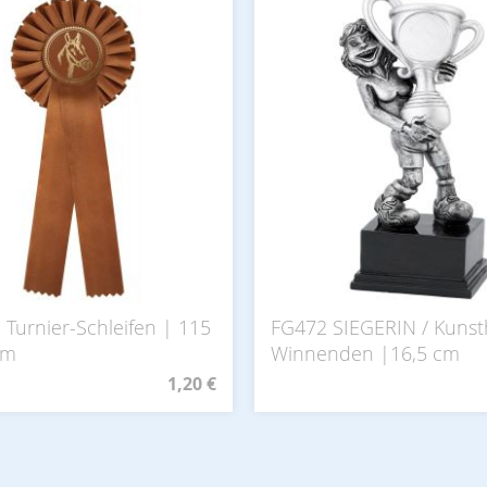
 Turnier-Schleifen | 115
FG472 SIEGERIN / Kunst
mm
Winnenden |16,5 cm
1,20 €