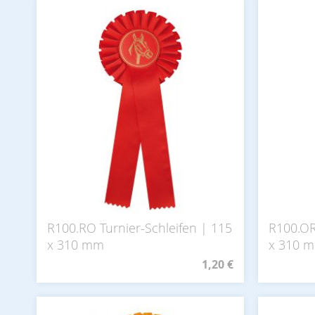
R100.RO Turnier-Schleifen | 115
R100.OR
x 310 mm
x 310 
1,20 €