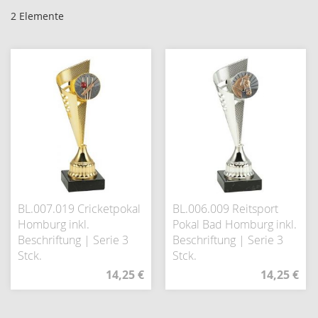
2
Elemente
BL.007.019 Cricketpokal
BL.006.009 Reitsport
Homburg inkl.
Pokal Bad Homburg inkl.
Beschriftung | Serie 3
Beschriftung | Serie 3
Stck.
Stck.
14,25 €
14,25 €