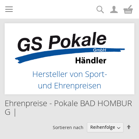
Suche
Zum
Me
Inhalt
springen
Hersteller von Sport-
und Ehrenpreisen
Ehrenpreise - Pokale BAD HOMBUR
G |
Abs
Sortieren nach
sor