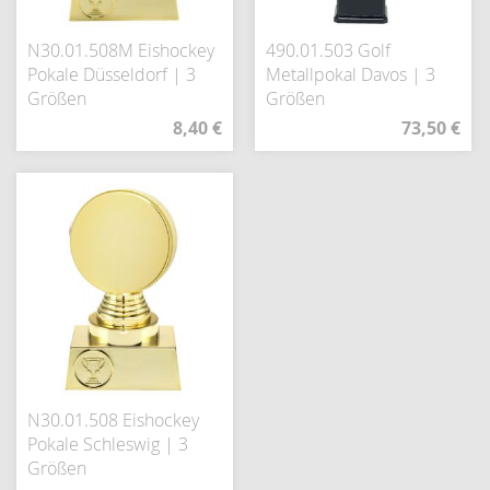
N30.01.508M Eishockey
490.01.503 Golf
Pokale Düsseldorf | 3
Metallpokal Davos | 3
Größen
Größen
8,40 €
73,50 €
N30.01.508 Eishockey
Pokale Schleswig | 3
Größen