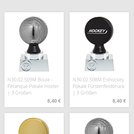
N30.02.509M Boule -
N30.02.508M Eishockey
Pétanque Pokale Höxter
Pokale Fürstenfeldbruck
| 3 Größen
| 3 Größen
8,40 €
8,40 €