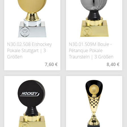
N30.02.508 Eishockey
N30.01.509M Boule -
Pokale Stuttgart | 3
Pétanque Pokale
Größen
Traunstein | 3 Größen
7,60 €
8,40 €