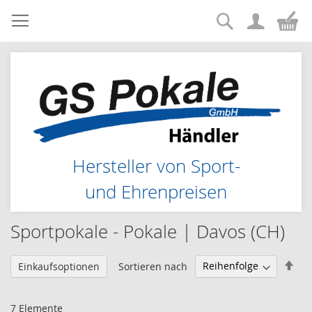
Suche
Zum
Me
Inhalt
springen
Hersteller von Sport-
und Ehrenpreisen
Sportpokale - Pokale | Davos (CH)
Abs
Sortieren nach
Einkaufsoptionen
sor
7
Elemente