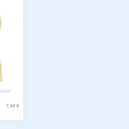
okale
7,60 €