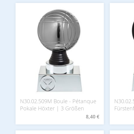
N30.02.509M Boule - Pétanque
N30.02.
Pokale Höxter | 3 Größen
Fürsten
8,40 €