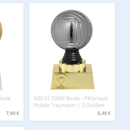
okale
N30.01.509M Boule - Pétanque
Pokale Traunstein | 3 Größen
7,60 €
8,40 €