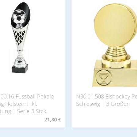
500.16 Fussball Pokale
N30.01.508 Eishockey P
g Holstein inkl.
Schleswig | 3 Größen
tung | Serie 3 Stck.
21,80 €