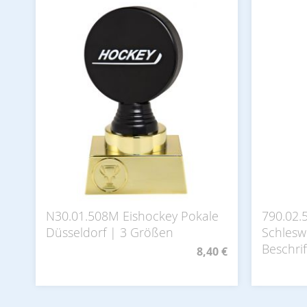
N30.01.508M Eishockey Pokale
790.02.
Düsseldorf | 3 Größen
Schleswi
Beschrif
8,40 €