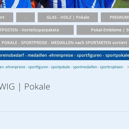
rt
.
GLAS - HOLZ | Pokale
PREMIUM 
TPOSTEN - Vorteilssparpakete
Pokal-Embleme | 
POKALE - SPORTPREISE - MEDAILLEN nach SPORTARTEN sortiert
vereinsbedarf - medaillen -ehrenpreise - sportfiguren - sportpokal
len -ehrenpreise - sportfiguren - sportpokale - sportmedaillen - sporttrophäen
WIG | Pokale