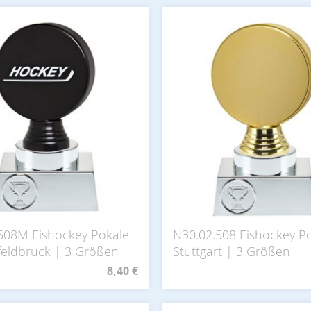
508M Eishockey Pokale
N30.02.508 Eishockey P
feldbruck | 3 Größen
Stuttgart | 3 Größen
8,40 €