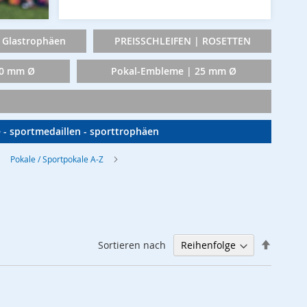
Glastrophäen
PREISSCHLEIFEN | ROSETTEN
50 mm Ø
Pokal-Embleme | 25 mm Ø
e - sportmedaillen - sporttrophäen
Pokale / Sportpokale A-Z
Abstei
Sortieren nach
sortier