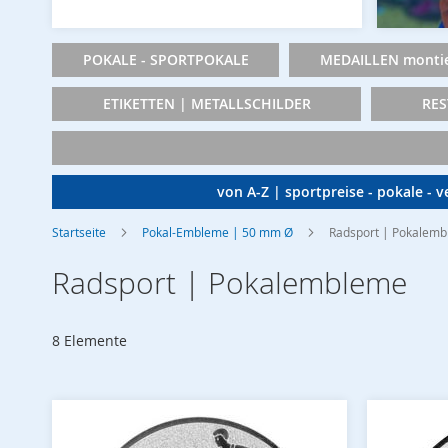
POKALE - SPORTPOKALE
MEDAILLEN montie
ETIKETTEN | METALLSCHILDER
RES
von A-Z | sportpreise - pokale - 
Startseite
Pokal-Embleme | 50 mm Ø
Radsport | Pokalem
Radsport | Pokalembleme
8
Elemente