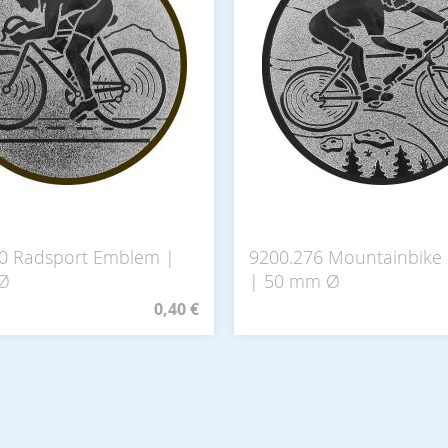
0 Radsport Emblem |
9200.276 Mountainbike
Ø
| 50 mm Ø
0,40 €