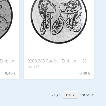
 Emblem
9200.383 Radball Emblem | 50
mm Ø
0,40 €
0,40 €
Zeige
pro Seite