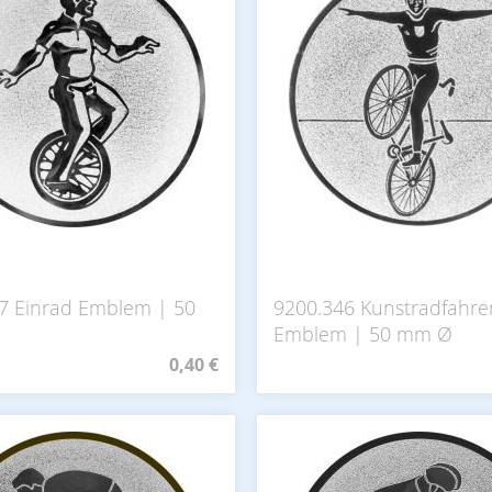
7 Einrad Emblem | 50
9200.346 Kunstradfahre
Emblem | 50 mm Ø
0,40 €