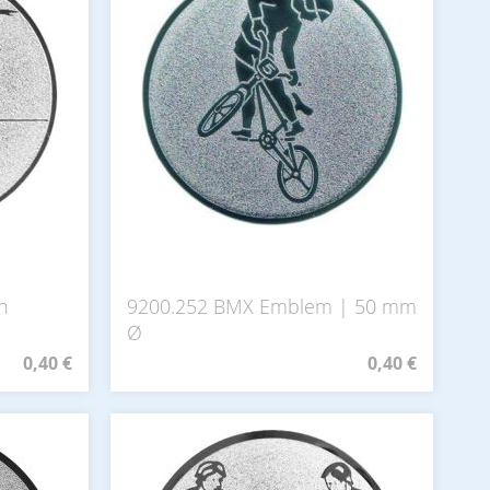
n
9200.252 BMX Emblem | 50 mm
Ø
0,40 €
0,40 €