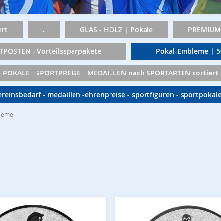
rt
.
GLAS - HOLZ | Pokale
PREMIUM 
TPOSTEN - Vorteilssparpakete
Pokal-Embleme | 
POKALE - SPORTPREISE - MEDAILLEN nach SPORTARTEN sortiert
vereinsbedarf - medaillen -ehrenpreise - sportfiguren - sportpokal
bleme