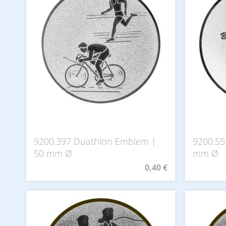
9200.397 Duathlon Emblem |
9200.55
50 mm Ø
mm Ø
0,40 €