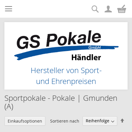
Suche
Zum
Me
Inhalt
springen
Hersteller von Sport-
und Ehrenpreisen
Sportpokale - Pokale | Gmunden
(A)
Abs
Sortieren nach
Einkaufsoptionen
sor