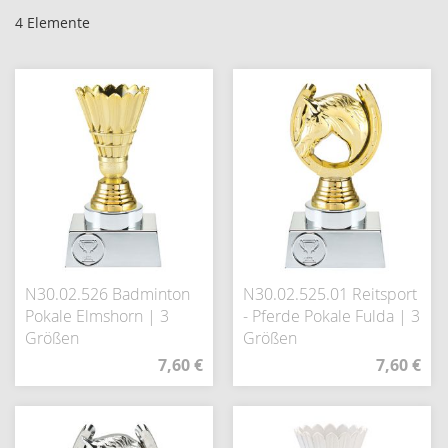
4
Elemente
N30.02.526 Badminton
N30.02.525.01 Reitsport
Pokale Elmshorn | 3
- Pferde Pokale Fulda | 3
Größen
Größen
7,60 €
7,60 €