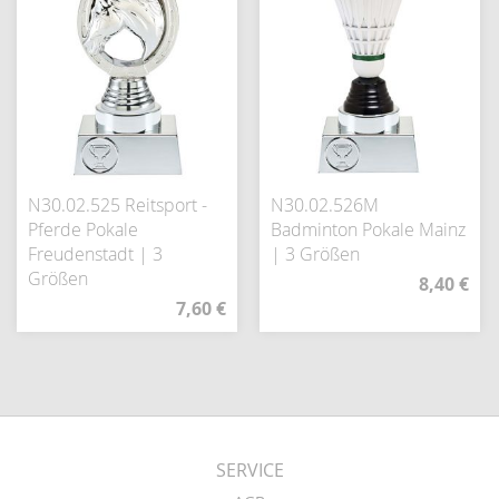
N30.02.525 Reitsport -
N30.02.526M
Pferde Pokale
Badminton Pokale Mainz
Freudenstadt | 3
| 3 Größen
Größen
8,40 €
7,60 €
SERVICE