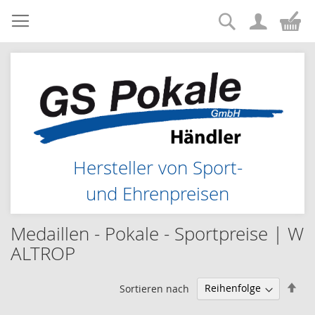
Suche
Zum
Me
Inhalt
springen
Hersteller von Sport-
und Ehrenpreisen
Medaillen - Pokale - Sportpreise | W
ALTROP
Abs
Sortieren nach
sor