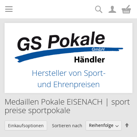
Suche
Zum
Me
Inhalt
springen
Hersteller von Sport-
und Ehrenpreisen
Medaillen Pokale EISENACH | sport
preise sportpokale
Abs
Sortieren nach
Einkaufsoptionen
sor