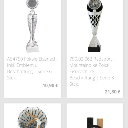
A54750 Pokale Eisenach
790.02.062 Radsport -
inkl. Emblem u.
Mountainbike Pokal
Beschriftung | Serie 6
Eisenach inkl.
Stck.
Beschriftung | Serie 3
Stck.
10,90 €
21,80 €