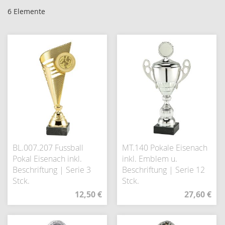
6
Elemente
BL.007.207 Fussball
MT.140 Pokale Eisenach
Pokal Eisenach inkl.
inkl. Emblem u.
Beschriftung | Serie 3
Beschriftung | Serie 12
Stck.
Stck.
12,50 €
27,60 €