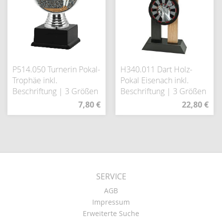
P514.050 Turnerin Pokal-
H340.011 Dart Holz-
Trophäe inkl.
Pokal Eisenach inkl.
Beschriftung | 3 Größen
Beschriftung | 3 Größen
7,80 €
22,80 €
SERVICE
AGB
Impressum
Erweiterte Suche