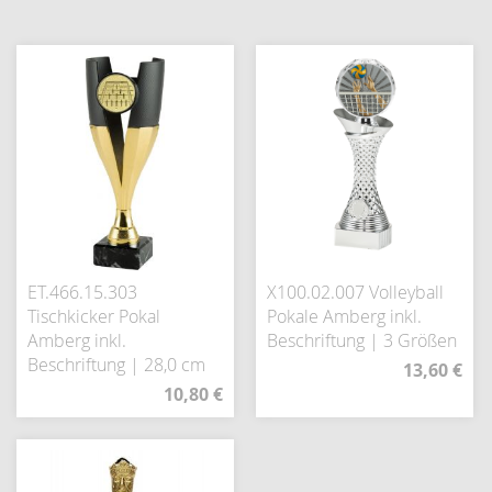
ET.466.15.303
X100.02.007 Volleyball
Tischkicker Pokal
Pokale Amberg inkl.
Amberg inkl.
Beschriftung | 3 Größen
Beschriftung | 28,0 cm
13,60 €
10,80 €