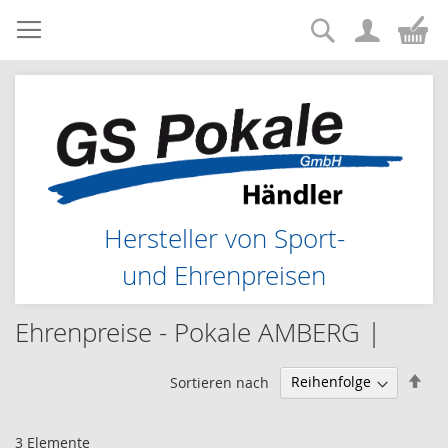
Suche
Zum
Me
Inhalt
springen
Hersteller von Sport-
und Ehrenpreisen
Ehrenpreise - Pokale AMBERG |
Abs
Sortieren nach
sor
3
Elemente