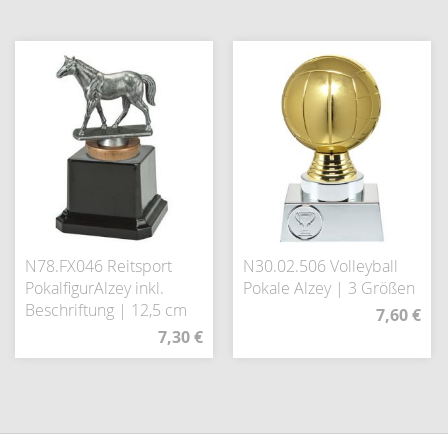
N78.FX046 Reitsport
N30.02.506 Volleyball
PokalfigurAlzey inkl.
Pokale Alzey | 3 Größen
Beschriftung | 12,5 cm
7,60 €
7,30 €