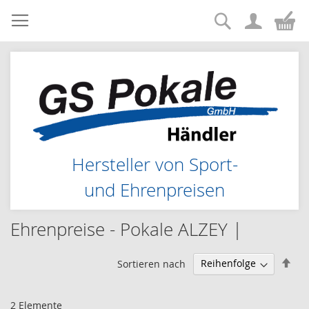
Suche
Zum
Me
Inhalt
springen
Hersteller von Sport-
und Ehrenpreisen
Ehrenpreise - Pokale ALZEY |
Abs
Sortieren nach
sor
2
Elemente