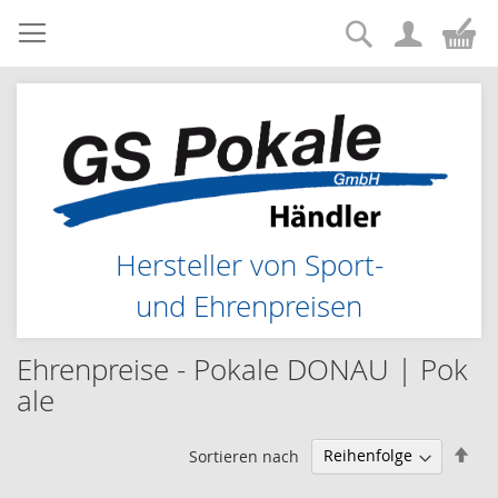
Suche
Zum
Me
Inhalt
springen
Hersteller von Sport-
und Ehrenpreisen
Ehrenpreise - Pokale DONAU | Pok
ale
Abs
Sortieren nach
sor